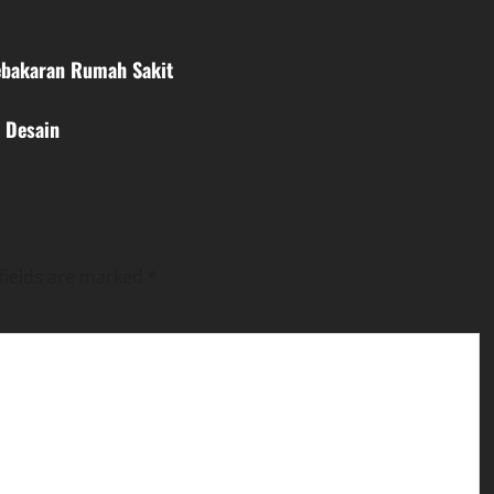
ebakaran Rumah Sakit
s Desain
fields are marked
*