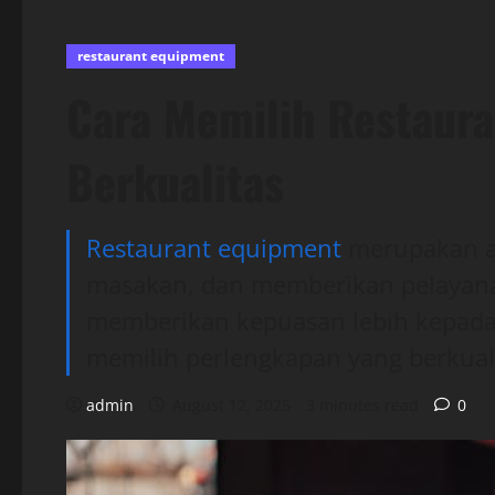
restaurant equipment
Cara Memilih Restaur
Berkualitas
Restaurant equipment
merupakan a
masakan, dan memberikan pelayana
memberikan kepuasan lebih kepada 
memilih perlengkapan yang berkuali
admin
August 12, 2025
3 minutes read
0