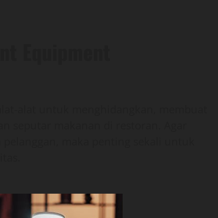
ant Equipment
lat-alat untuk menghidangkan, membuat
n seputar makanan di restoran. Agar
pelanggan, maka penting sekali untuk
tas.