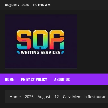
Skip
August 7, 2026
1:01:17 AM
to
content
HOME
PRIVACY POLICY
ABOUT US
Home
2025
August
12
Cara Memilih Restaurant