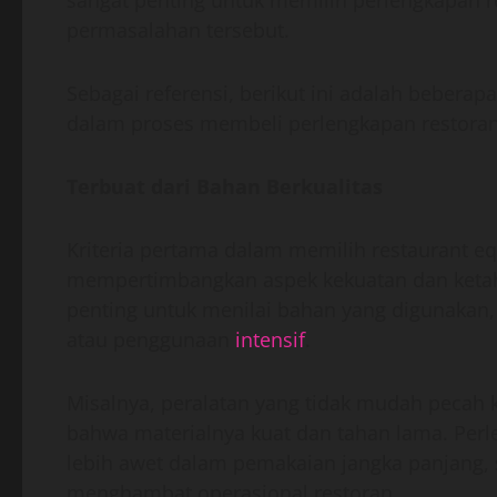
sangat penting untuk memilih perlengkapan r
permasalahan tersebut.
Sebagai referensi, berikut ini adalah beberapa
dalam proses membeli perlengkapan restoran
Terbuat dari Bahan Berkualitas
Kriteria pertama dalam memilih restaurant eq
mempertimbangkan aspek kekuatan dan keta
penting untuk menilai bahan yang digunakan
atau penggunaan
intensif
.
Misalnya, peralatan yang tidak mudah pecah ke
bahwa materialnya kuat dan tahan lama. Perle
lebih awet dalam pemakaian jangka panjang, 
menghambat operasional restoran.