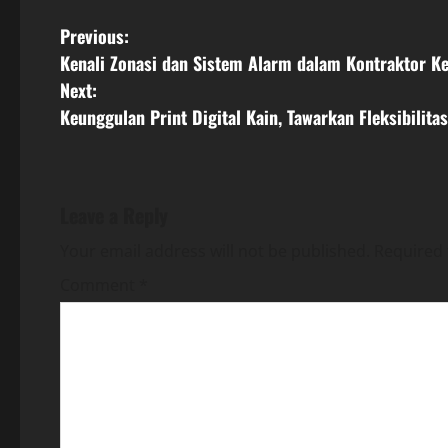
P
Previous:
Kenali Zonasi dan Sistem Alarm dalam Kontraktor K
o
Next:
s
Keunggulan Print Digital Kain, Tawarkan Fleksibilita
t
n
Leave a Reply
a
Your email address will not be published.
Required 
v
Comment
*
i
g
a