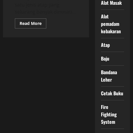
Alat Masak
satu jenis atap yang
sekarang banyak diminati...
Alat
Read
pemadam
Read More
more
kebakaran
about
Tips
Memilih
Atap
Atap
Baja
Ringan
dengan
Baju
Tepat
Bandana
Leher
Cetak Buku
Fire
Fighting
System