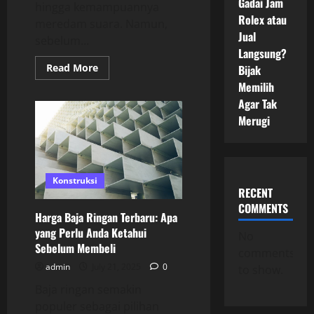
Gadai Jam
hingga kemampuannya
Rolex atau
meredam suara. Namun,
Jual
sebelum...
Langsung?
Read
Read More
Bijak
more
Memilih
about
Jangan
Agar Tak
Salah
Pilih!
Merugi
Inilah
Jenis
Genteng
Metal
Pasir
Yang
Konstruksi
Harus
RECENT
Anda
Ketahui
COMMENTS
Harga Baja Ringan Terbaru: Apa
yang Perlu Anda Ketahui
No
Sebelum Membeli
comments
admin
July 21, 2025
0
to show.
Baja ringan semakin
populer sebagai pilihan