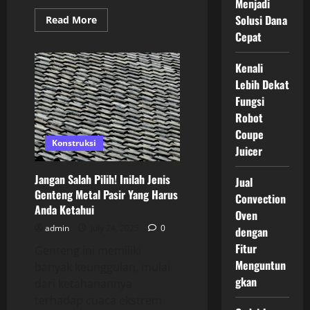
Menjadi
Solusi Dana
Read
Read More
more
Cepat
about
Kenali
Tips
Kenali
Pemasangan
Atap
Lebih Dekat
Sakura
MX
Fungsi
Paling
Mudah
Robot
Berikut
Coupe
Konstruksi
Juicer
Jangan Salah Pilih! Inilah Jenis
Jual
Genteng Metal Pasir Yang Harus
Convection
Anda Ketahui
Oven
admin
July 24, 2025
0
dengan
Fitur
Genteng ini memiliki
Menguntun
banyak keunggulan, mulai
gkan
dari ketahanannya
terhadap cuaca ekstrem