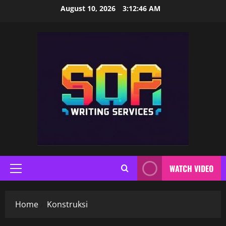
Skip
August 10, 2026
3:12:47 AM
to
content
WATCH VIDEO
Primary
Menu
Home
Konstruksi