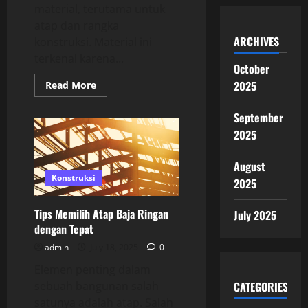
material, terutama untuk
atap dan rangka
ARCHIVES
konstruksi. Material ini
terkenal karena...
October
Read
2025
Read More
more
about
Harga
September
Baja
Ringan
2025
Terbaru:
Apa
yang
August
Perlu
Konstruksi
Anda
2025
Ketahui
Sebelum
Membeli
Tips Memilih Atap Baja Ringan
July 2025
dengan Tepat
admin
July 18, 2025
0
Elemen penting dalam
sebuah bangunan salah
CATEGORIES
satunya adalah atap. Salah