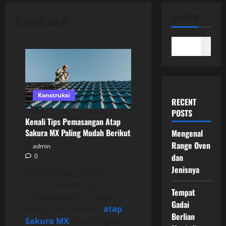
Konstruksi
SEARCH
Search
Konstruksi
RECENT
POSTS
Kenali Tips Pemasangan Atap
Sakura MX Paling Mudah Berikut
Mengenal
Range Oven
admin
August 17, 2025
dan
0
Jenisnya
Sudah bukan menjadi
rahasia umum lagi,
Tempat
bahwasanya kini banyak
Gadai
orang lebih memilih
atap
Berlian
Sakura MX
dibandingkan...