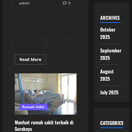
admin
July 25, 2025
0
Di balik gedung megah dan
ARCHIVES
peralatan canggih, aset
terpenting dari sebuah
October
fasilitas kesehatan adalah
2025
sumber daya
manusianya....
September
2025
Read
Read More
more
about
August
Tips
Memilih
2025
Tim
Medis
Terbaik
July 2025
di
RS
Orthopedi
di
Rumah Sakit
Surabaya
Manfaat rumah sakit terbaik di
CATEGORIES
Surabaya