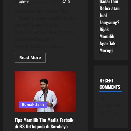
Gadai Jam
admin
July 27, 2025
0
Rolex atau
Berbeda dari dokter gigi
Jual
umum, dokter bedah mulut
Langsung?
memiliki pendidikan
Bijak
lanjutan untuk menangani
Memilih
kasus-kasus yang
Agar Tak
memerlukan prosedur...
Merugi
Read
Read More
more
about
Dokter
Bedah
Mulut
RECENT
Terdekat
Cepat
COMMENTS
dan
Aman
No
untuk
Masalah
Rumah Sakit
comments
Gigi
to show.
Tips Memilih Tim Medis Terbaik
di RS Orthopedi di Surabaya