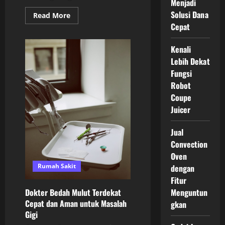
Menjadi
Solusi Dana
Read
Read More
more
Cepat
about
Memahami
Plastic
Kenali
Surgery:
Panduan
Lebih Dekat
Lengkap
untuk
Fungsi
Pemula
Robot
Coupe
Juicer
Jual
Convection
Oven
Rumah Sakit
dengan
Fitur
Menguntun
Dokter Bedah Mulut Terdekat
Cepat dan Aman untuk Masalah
gkan
Gigi