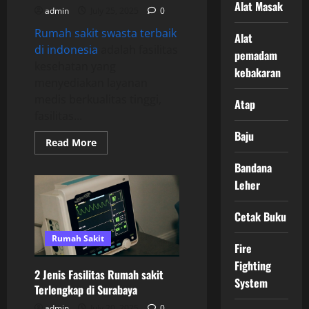
Alat Masak
admin
July 25, 2025
0
Rumah sakit swasta terbaik
Alat
di indonesia
adalah fasilitas
pemadam
kesehatan yang
kebakaran
menyediakan layanan
medis berkualitas tinggi,
Atap
fasilitas...
Baju
Read
Read More
more
about
Bandana
Manfaat
rumah
Leher
sakit
terbaik
di
Cetak Buku
Surabaya
Rumah Sakit
Fire
Fighting
2 Jenis Fasilitas Rumah sakit
System
Terlengkap di Surabaya
admin
July 20, 2025
0