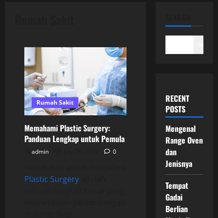
Rumah Sakit
SEARCH
Search
RECENT
Rumah Sakit
POSTS
Memahami Plastic Surgery:
Mengenal
Panduan Lengkap untuk Pemula
Range Oven
dan
admin
July 28, 2025
0
Jenisnya
Keputusan untuk menjalani
Plastic Surgery
adalah
Tempat
sebuah langkah besar yang
Gadai
memerlukan pertimbangan
Berlian
matang. Bagi...