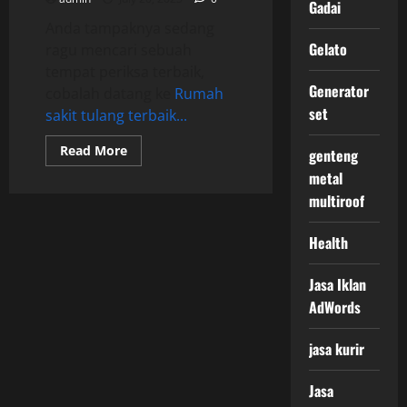
Gadai
Anda tampaknya sedang
Gelato
ragu mencari sebuah
tempat periksa terbaik,
Generator
cobalah datang ke
Rumah
set
sakit tulang terbaik...
Read
Read More
genteng
more
about
metal
2
multiroof
Jenis
Fasilitas
Rumah
sakit
Health
Terlengkap
di
Surabaya
Jasa Iklan
AdWords
jasa kurir
Jasa