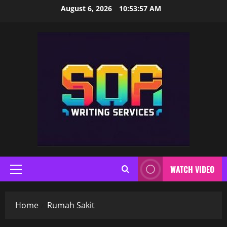
Skip
August 6, 2026
10:53:58 AM
to
content
WATCH VIDEO
Primary
Menu
Home
Rumah Sakit