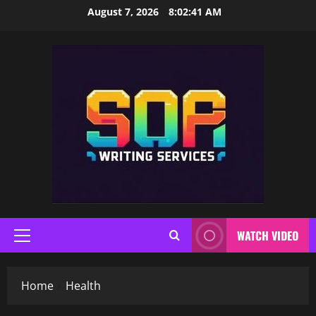
Skip
August 7, 2026
8:02:41 AM
to
content
WATCH VIDEO
Primary
Menu
Home
Health