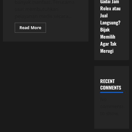
Gadai Jam
banyak manfaat. Terutama
Rolex atau
saat membutuhkan
Jual
pelayanan medis secara...
Langsung?
Read
Read More
Bijak
more
about
Memilih
Cara
Agar Tak
Mudah
Menemukan
Merugi
RS
Rekanan
AIA
Terdekat
RECENT
COMMENTS
No
comments
to show.