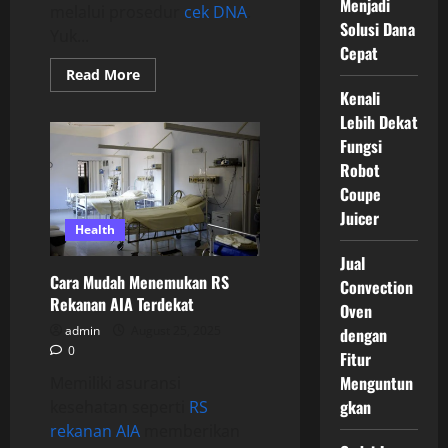
Menjadi
melalui prosedur
cek DNA
.
Solusi Dana
Yuk...
Cepat
Read
Read More
more
Kenali
about
Peran
Lebih Dekat
Cek
DNA
Fungsi
dalam
Robot
Dunia
Medis
Coupe
dan
Kehidupan
Juicer
Pribadi
Health
Jual
Cara Mudah Menemukan RS
Convection
Rekanan AIA Terdekat
Oven
admin
August 25, 2025
dengan
0
Fitur
Menguntun
Memiliki asuransi
gkan
kesehatan seperti
RS
rekanan AIA
memberikan