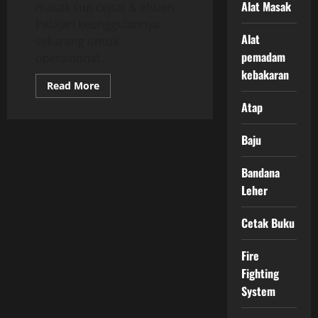
Alat Masak
masak sup cepat & efisien.
Pelajari keunggulannya
Alat
sekarang untuk
pemadam
operasional...
kebakaran
Read
Read More
more
about
Atap
Keunggulan
Commercial
Boiling
Baju
Pan
untuk
Memasak
Bandana
Sup
Leher
Cetak Buku
Fire
Fighting
System