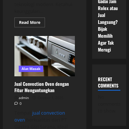
Gadai Jam
teknologi modern. Ketahui
Rolex atau
keunggulan...
Jual
Langsung?
Read
Read More
more
Bijak
about
Kenali
Memilih
Lebih
Agar Tak
Dekat
Fungsi
Merugi
Robot
Coupe
Juicer
Alat Masak
RECENT
Jual Convection Oven dengan
COMMENTS
Fitur Menguntungkan
No
admin
October 1, 2025
comments
0
to show.
Tempat
jual convection
oven
berkualitas dari PT
Gastro Gizi Sarana, ideal