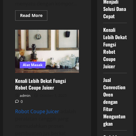
Menjadi
menyatu dengan kompor...
Solusi Dana
Read
Read More
Cepat
more
about
Mengenal
Kenali
Range
Oven
Lebih Dekat
dan
Fungsi
Jenisnya
Robot
Coupe
Alat Masak
Juicer
Jual
Kenali Lebih Dekat Fungsi
Convection
Robot Coupe Juicer
Oven
admin
October 1, 2025
dengan
0
Fitur
Robot Coupe Juicer
adalah
Menguntun
peralatan canggih yang
gkan
memudahkan proses
pembuatan jus berkat