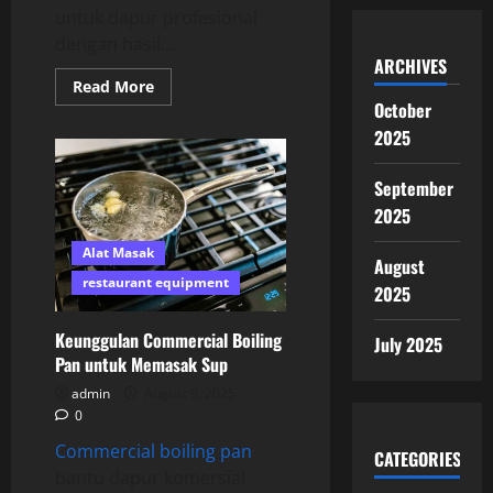
untuk dapur profesional
dengan hasil...
ARCHIVES
Read
Read More
more
October
about
Jual
2025
Convection
Oven
dengan
September
Fitur
Menguntungkan
2025
Alat Masak
August
restaurant equipment
2025
Keunggulan Commercial Boiling
July 2025
Pan untuk Memasak Sup
admin
August 9, 2025
0
Commercial boiling pan
CATEGORIES
bantu dapur komersial