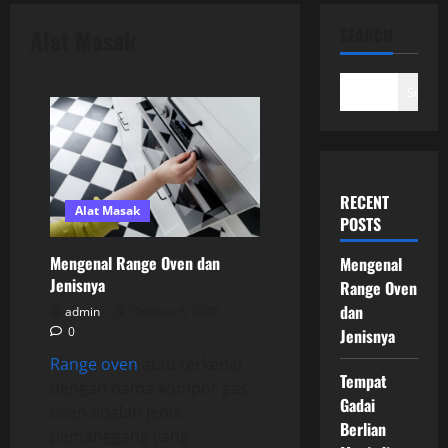
Alat Masak
SEARCH
Search
RECENT
Alat Masak
POSTS
Mengenal Range Oven dan
Mengenal
Jenisnya
Range Oven
dan
admin
October 6, 2025
0
Jenisnya
Range oven
atau terkenal
Tempat
dengan nama kompor gas
Gadai
oven adalah jenis
Berlian
pemanggang yang