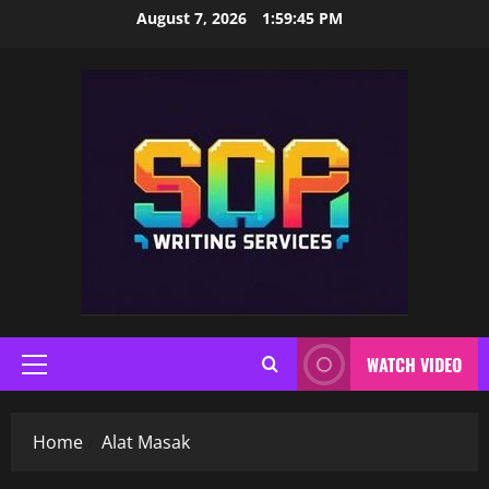
Skip
August 7, 2026
1:59:46 PM
to
content
WATCH VIDEO
Primary
Menu
Home
Alat Masak