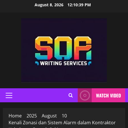
Skip
August 8, 2026
12:10:40 PM
to
content
WATCH VIDEO
Primary
Menu
Home
2025
August
10
Kenali Zonasi dan Sistem Alarm dalam Kontraktor