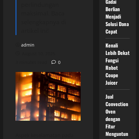
Gadai
perlindungan
Berlian
maksimal. Baca
Menjadi
selengkapnya di
Solusi Dana
artikel ini!
Cepat
Kenali
admin
Lebih Dekat
August 10, 2025
Fungsi
3 minutes read
0
Robot
Coupe
Juicer
Jual
Convection
Oven
dengan
Fitur
Menguntun
Aspek keselamatan pada