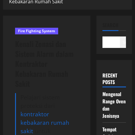
Kebakaran Rumah Sakit
SEARCH
Fire Fighting System
Kenali Zonasi dan
Search
Sistem Alarm dalam
Kontraktor
Kebakaran Rumah
RECENT
Sakit
POSTS
Mengenal
Pelajari sistem
Range Oven
proteksi dari
dan
kontraktor
Jenisnya
kebakaran rumah
Tempat
sakit
untuk