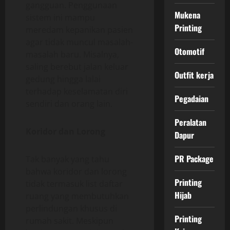
gangguan. Penggunaan
Mukena
sistem ini mampu
Printing
meredam kepanikan pasien
agar tidak muncul masalah-
Otomotif
masalah baru. Misalnya,
saling berebut jalan keluar
Outfit kerja
gedung hingga lalai
terhadap keselamatan diri
Pegadaian
sendiri dan orang lain.
Peralatan
Koridor dan Lorong
Dapur
PR Package
Tak banyak yang tahu
bahwa koridor dan lorong
Printing
tidak termasuk list daftar
Hijab
ruang yang membutuhkan
perlindungan khusus di
Printing
rumah sakit. Meskipun