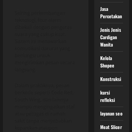
Jasa
Seiring perkembangan
Percetakan
teknologi, fitur alarm
dibekali dengan pengeras
Jenis Jenis
suara yang cukup kuat.
Cardigan
Sistem ini menawarkan
Wanita
komunikasi darurat yang
berfungsi untuk
Kelola
mengirimkan pesan secara
Shopee
langsung.
Konstruksi
Dalam praktiknya, pesan
kursi
berkode seperti Code Red,
refleksi
South Wing, dan lainnya
mampu mengingatkan staf
layanan seo
atau petugas di rumah
sakit tanpa menyebabkan
Meat Slicer
kepanikan ataupun