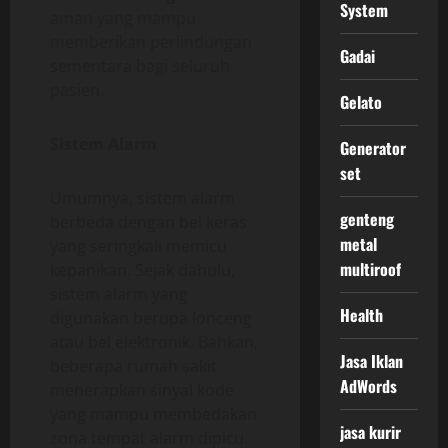
System
aman yang mampu
memberikan perlindungan
Gadai
sementara bagi seluruh
pasien.
Gelato
Sistem Alarm
Generator
set
Umumnya, sistem alarm
genteng
berbeda dengan bel keras
metal
yang seringkali memicu
multiroof
kepanikan. Sejak dahulu,
sistem alarm yang
Health
digunakan berupa lonceng
atau bel elektronik. Bahkan,
Jasa Iklan
beberapa rumah sakit
AdWords
menerapkan sinyal kode
yang mampu membedakan
jasa kurir
zona tempat alarm dipicu.