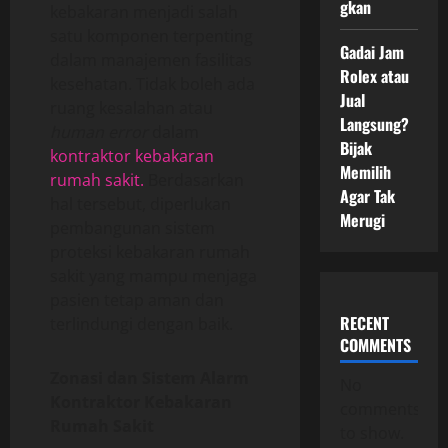
gkan
kebakaran menjadi salah
satu komponen terpenting
Gadai Jam
dalam manajemen fasilitas
Rolex atau
kesehatan. Tidak boleh ada
Jual
ruang kesalahan atau
Langsung?
human error
dalam
Bijak
kontraktor kebakaran
Memilih
rumah sakit.
Berdasarkan
Agar Tak
hal tersebut, diperlukan
Merugi
pembangunan sistem
proteksi kebakaran rumah
sakit yang mampu menjaga
pasien tetap aman dan
RECENT
terlindungi dengan baik.
COMMENTS
Zonasi dan Sistem Alarm
No
Kontraktor Kebakaran
comments
Rumah Sakit
to show.