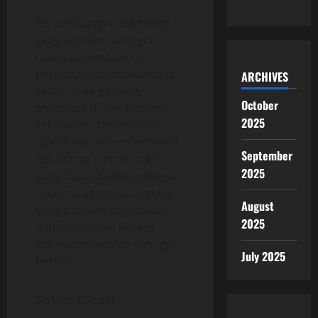
Perkembangan teknologi
yang semakin canggih
mampu mendukung
perlindungan maksimal di
ARCHIVES
setiap area gedung,
October
termasuk dalam konteks
2025
kebakaran. Dalam hal ini,
diperlukan sistem proteksi
September
kebakaran rumah sakit
2025
yang dapat bekerja dengan
optimal. Salah satu teknik
August
yang populer digunakan
2025
dalam proteksi sistem
kebakaran adalah sebagai
July 2025
berikut.
Sistem Zonasi