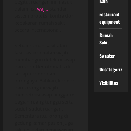
Kain
begitu, ruangan ini masuk
dalam list
wajib
standar
restaurant
sistem proteksi kontraktor
equipment
kebakaran rumah sakit
secara internasional.
Rumah
Sakit
Setiap rumah sakit atau
fasilitas kesehatan wajib
Sweater
membangun detektor asap
dan sprinkler otomatis di
Uncategorized
setiap koridor dan
lorongnya. Bahkan, koridor
Visibilitas
dan lorong ini wajib
mendeteksi asap hingga ke
bagian ruang tunggu serta
sudut-sudut ruangan.
Sementara itu, lorong di
gedung kamar pasien juga
tak luput dari pengawasan