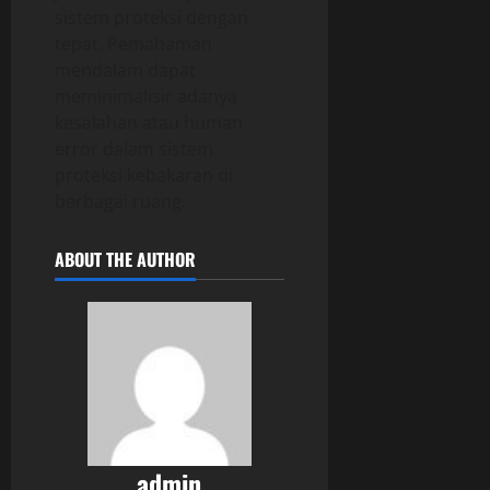
sistem proteksi dengan
tepat. Pemahaman
mendalam dapat
meminimalisir adanya
kesalahan atau human
error dalam sistem
proteksi kebakaran di
berbagai ruang.
ABOUT THE AUTHOR
admin