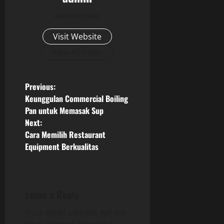
Administrator
Visit Website
View All Posts
P
Previous:
Keunggulan Commercial Boiling
o
Pan untuk Memasak Sup
Next:
s
Cara Memilih Restaurant
Equipment Berkualitas
t
n
a
Leave a Reply
v
Your email address will not