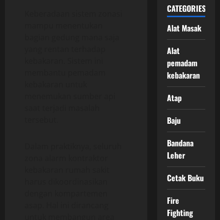
CATEGORIES
Keberadaan sistem zonasi
mampu menentukan
Alat Masak
bagian gedung mana saja
yang rentan terhadap
Alat
kebakaran. Sistem ini
pemadam
membantu pemadam
kebakaran
kebakaran untuk
menemukan sumber api
Atap
saat terjadi masalah
Baju
tersebut.
Bandana
Dalam praktiknya, seluruh
Leher
zona alarm kontraktor
kebakaran rumah sakit
Cetak Buku
harus dikoordinasikan
dengan kompartemen
Fire
asap. Hal ini dirancang
Fighting
untuk membangun area