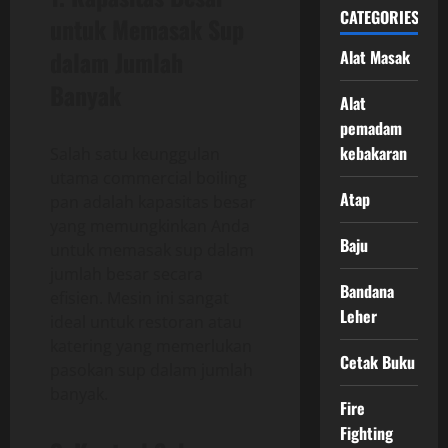
CATEGORIES
untuk Memasak Sup
dalam Jumlah
Alat Masak
Banyak
Alat
pemadam
kebakaran
Salah satu keunggulan
utama commercial boiling
Atap
pan adalah kapasitas besar
yang memungkinkan Anda
Baju
untuk memasak sup dalam
jumlah besar secara
Bandana
efisien. Mesin ini sangat
Leher
ideal untuk restoran atau
katering yang memerlukan
Cetak Buku
pasokan sup dalam jumlah
banyak.
Fire
Fighting