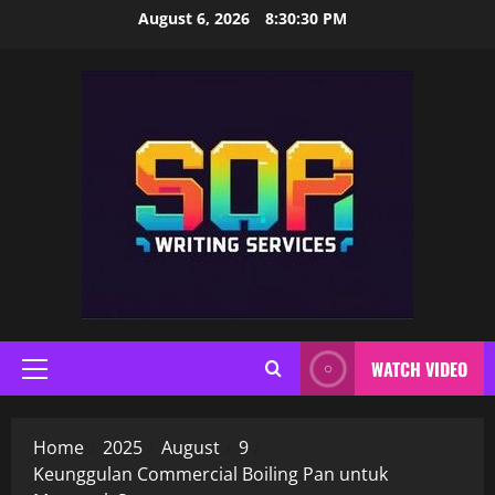
Skip
August 6, 2026
8:30:30 PM
to
content
WATCH VIDEO
Primary
Menu
Home
2025
August
9
Keunggulan Commercial Boiling Pan untuk