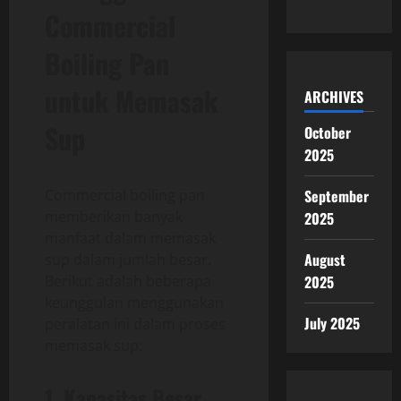
Commercial
Boiling Pan
untuk Memasak
ARCHIVES
Sup
October
2025
September
Commercial boiling pan
memberikan banyak
2025
manfaat dalam memasak
August
sup dalam jumlah besar.
2025
Berikut adalah beberapa
keunggulan menggunakan
July 2025
peralatan ini dalam proses
memasak sup:
1. Kapasitas Besar