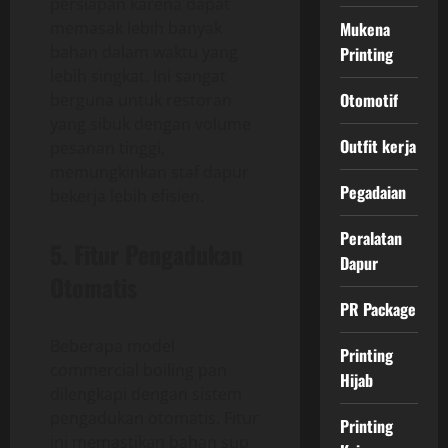
persiapan karena dapat
Mukena
memasak lebih banyak
bahan dalam waktu yang
Printing
lebih singkat. Ini sangat
Otomotif
berguna untuk restoran
yang sibuk dengan volume
Outfit kerja
pesanan tinggi,
memungkinkan staf dapur
Pegadaian
bekerja lebih efisien.
Peralatan
5. Fitur Pengadukan
Dapur
Otomatis
PR Package
Beberapa model
Printing
commercial boiling pan
Hijab
dilengkapi dengan sistem
pengadukan otomatis. Fitur
Printing
ini memastikan bahan sup