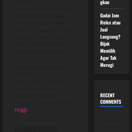
gkan
dirancang untuk
memenuhi kebutuhan ini
Gadai Jam
dengan efisiensi tinggi,
Rolex atau
memungkinkan restoran
Jual
untuk memasak sup dalam
Langsung?
kapasitas besar dengan
Bijak
waktu yang lebih singkat
Memilih
dan hasil yang konsisten.
Agar Tak
Merugi
Dengan kapasitas besar
dan kontrol suhu yang
presisi, alat ini sangat
membantu dalam
RECENT
pengolahan bahan
COMMENTS
makanan dengan kualitas
tinggi.
No
comments
Keunggulan
to show.