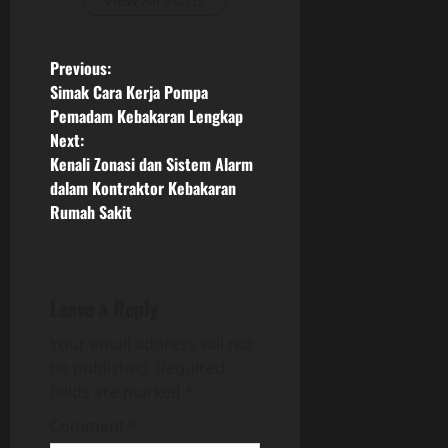
View All Posts
P
Previous:
Simak Cara Kerja Pompa
o
Pemadam Kebakaran Lengkap
Next:
s
Kenali Zonasi dan Sistem Alarm
dalam Kontraktor Kebakaran
t
Rumah Sakit
n
a
Leave a Reply
v
Your email address will not
i
be published.
Required
fields are marked
*
g
Comment
*