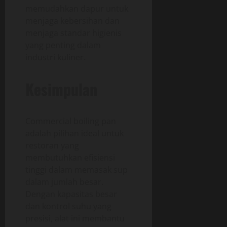
memudahkan dapur untuk
menjaga kebersihan dan
menjaga standar higienis
yang penting dalam
industri kuliner.
Kesimpulan
Commercial boiling pan
adalah pilihan ideal untuk
restoran yang
membutuhkan efisiensi
tinggi dalam memasak sup
dalam jumlah besar.
Dengan kapasitas besar
dan kontrol suhu yang
presisi, alat ini membantu