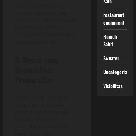
Kain
tercampur dengan baik,
mengurangi pekerjaan
restaurant
manual dan meningkatkan
equipment
kualitas rasa dengan
memastikan semua bahan
Rumah
tercampur merata.
Sakit
6. Desain yang
Sweater
Memudahkan
Uncategorized
Pembersihan
Visibilitas
Material stainless steel
yang digunakan pada
commercial boiling pan
membuatnya mudah
dibersihkan dan tahan
lama. Desain ini