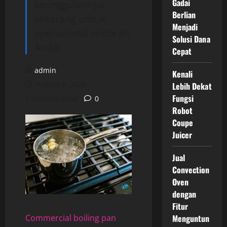
Gadai
keunggulannya
Berlian
sekarang untuk
Menjadi
operasional restoran
Solusi Dana
Anda!
Cepat
admin
Kenali
August 9, 2025
Lebih Dekat
Fungsi
2 minutes read
0
Robot
Coupe
Juicer
Jual
Convection
Oven
dengan
Fitur
Menguntun
Commercial boiling pan