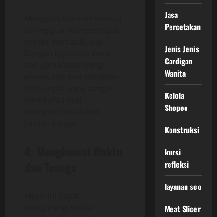
Jasa
Menggunakan commercial
Percetakan
boiling pan mempercepat
proses memasak sup.
Jenis Jenis
Dengan kapasitas besar
Cardigan
dan pemanasan yang
Wanita
efisien, sup bisa disiapkan
lebih cepat, yang sangat
Kelola
membantu saat
Shopee
memproduksi dalam
jumlah banyak.
Konstruksi
4. Menghemat Waktu
kursi
refleksi
dan Tenaga
layanan seo
Mesin ini dapat
mengurangi waktu
Meat Slicer