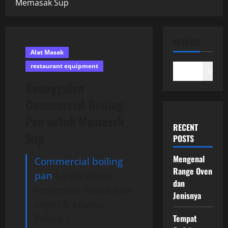
Memasak Sup
SEARCH
Alat Masak
restaurant equipment
Search
Keunggulan
Commercial Boiling
Pan untuk Memasak
RECENT
Sup
POSTS
Mengenal
Commercial boiling
Range Oven
pan
bantu dapur
dan
komersial masak sup
Jenisnya
cepat & efisien.
Pelajari
Tempat