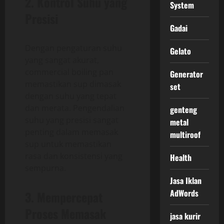
2. Kontrol Suhu yang
System
Presisi
Gadai
Dengan pengaturan suhu
Gelato
yang sangat akurat,
commercial boiling pan
Generator
memastikan sup dimasak
set
dengan suhu yang tepat
dan merata. Pengendalian
genteng
suhu yang presisi sangat
metal
penting dalam memasak
multiroof
sup untuk memastikan
rasa dan konsistensi yang
Health
sempurna.
Jasa Iklan
AdWords
3. Mempercepat
Proses Memasak
jasa kurir