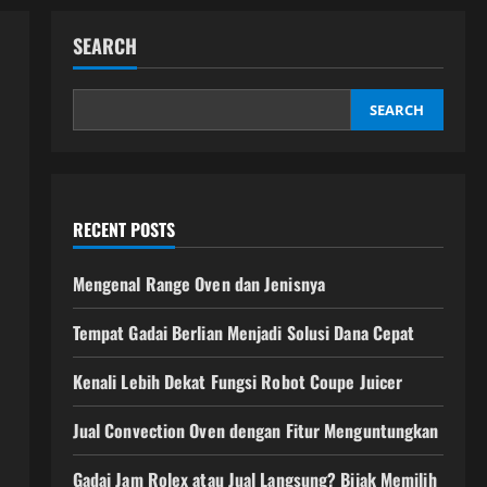
SEARCH
SEARCH
RECENT POSTS
Mengenal Range Oven dan Jenisnya
Tempat Gadai Berlian Menjadi Solusi Dana Cepat
Kenali Lebih Dekat Fungsi Robot Coupe Juicer
Jual Convection Oven dengan Fitur Menguntungkan
Gadai Jam Rolex atau Jual Langsung? Bijak Memilih