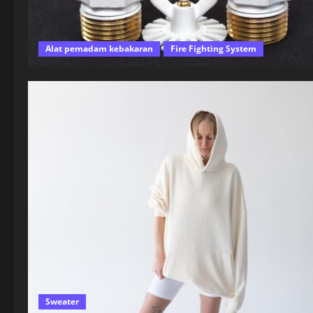
Alat pemadam kebakaran
Fire Fighting System
Sweater