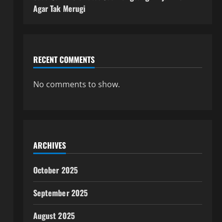
Agar Tak Merugi
RECENT COMMENTS
No comments to show.
ARCHIVES
October 2025
September 2025
August 2025