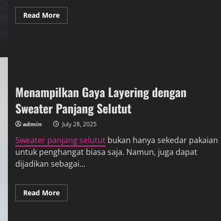
Read
Read More
more
about
Mengenal
Jenis
Sprinkler
yang
Penting
untuk
Diketahui
Menampilkan Gaya Layering dengan
Sweater Panjang Selutut
admin
July 28, 2025
Sweater panjang selutut
bukan hanya sekedar pakaian
untuk penghangat biasa saja. Namun, juga dapat
dijadikan sebagai...
Read
Read More
more
about
Menampilkan
Gaya