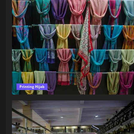
Printing Hijab