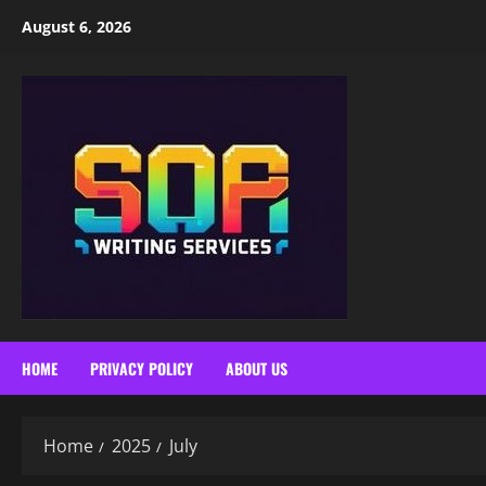
Skip
August 6, 2026
to
content
HOME
PRIVACY POLICY
ABOUT US
Home
2025
July