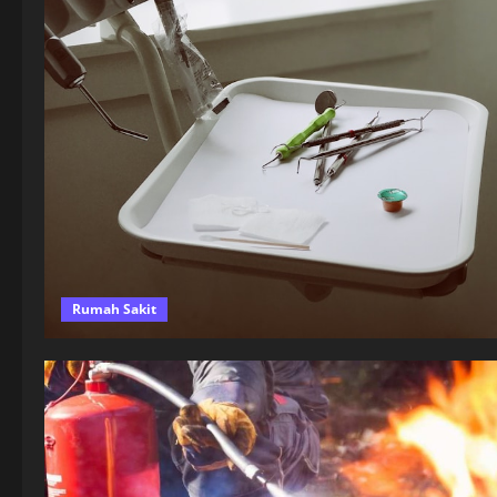
Rumah Sakit