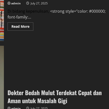
admin
July 27, 2025
Di bidang kepenulisan,
<strong style="color: #000000;
font-family:...
Read
Read More
more
about
Keuntungan
dan
Kelebihan
Mencetak
Buku
Sendiri
Dokter Bedah Mulut Terdekat Cepat dan
Aman untuk Masalah Gigi
admin
July 27, 2025