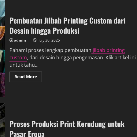
Sistem
Proteksi
Kebakaran
Aktif
Pembuatan Jilbab Printing Custom dari
Desain hingga Produksi
admin
July 30, 2025
Pahami proses lengkap pembuatan
jilbab printing
custom
, dari desain hingga pengemasan. Klik artikel ini
untuk tahu...
Read
Read More
more
about
Pembuatan
Jilbab
Printing
Custom
dari
Desain
hingga
Produksi
Proses Produksi Print Kerudung untuk
Pasar Eropa