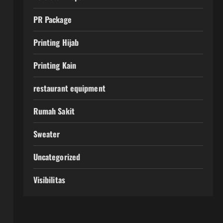
PR Package
Printing Hijab
Printing Kain
restaurant equipment
Rumah Sakit
Sweater
Uncategorized
Visibilitas