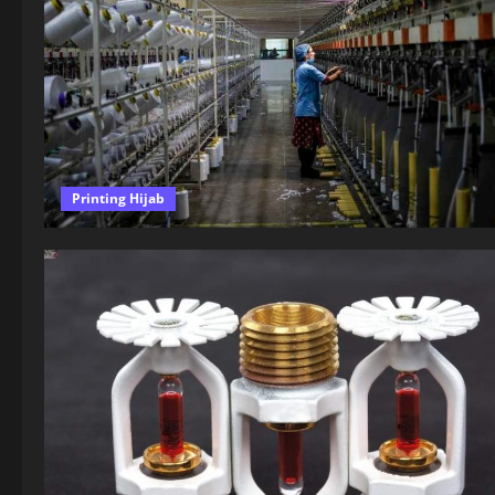
Printing Hijab