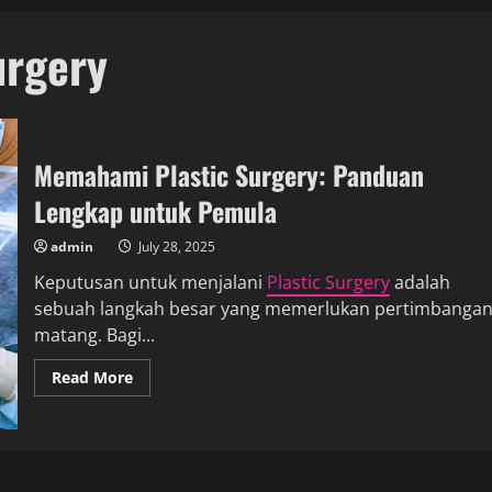
urgery
Memahami Plastic Surgery: Panduan
Lengkap untuk Pemula
admin
July 28, 2025
Keputusan untuk menjalani
Plastic Surgery
adalah
sebuah langkah besar yang memerlukan pertimbanga
matang. Bagi...
Read
Read More
more
about
Memahami
Plastic
Surgery:
Panduan
Lengkap