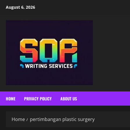
Skip
August 6, 2026
to
content
HOME
PRIVACY POLICY
ABOUT US
Home
pertimbangan plastic surgery