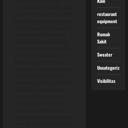
melakukannya untuk
Kain
memperbaiki sesuatu yang
restaurant
selama ini menjadi sumber
equipment
ketidaknyamanan atau rasa
tidak percaya diri. Yang lain
Rumah
mungkin melakukannya
Sakit
untuk memutar kembali
tanda-tanda penuaan atau
Sweater
untuk mendapatkan
bentuk tubuh yang sulit
Uncategorized
dicapai hanya dengan diet
dan olahraga. Ada pula
Visibilitas
yang menjalaninya setelah
mengalami perubahan
tubuh signifikan, seperti
setelah kehamilan atau
penurunan berat badan
drastis. Apapun alasannya,
penting untuk memastikan