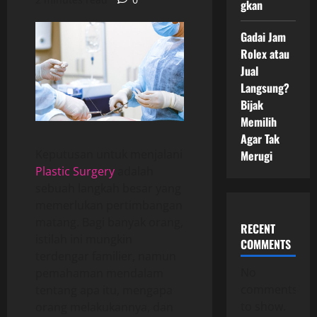
gkan
Gadai Jam
Rolex atau
Jual
Langsung?
Bijak
Memilih
Agar Tak
Keputusan untuk menjalani
Merugi
Plastic Surgery
adalah
sebuah langkah besar yang
memerlukan pertimbangan
matang. Bagi banyak orang,
RECENT
istilah ini mungkin
COMMENTS
terdengar familier, namun
No
pemahaman mendalam
comments
tentang apa itu, mengapa
to show.
orang melakukannya, dan