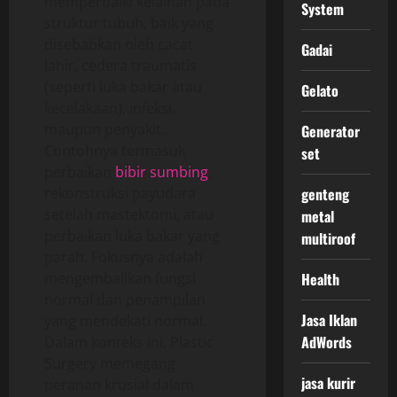
memperbaiki kelainan pada
System
struktur tubuh, baik yang
disebabkan oleh cacat
Gadai
lahir, cedera traumatis
(seperti luka bakar atau
Gelato
kecelakaan), infeksi,
maupun penyakit.
Generator
Contohnya termasuk
set
perbaikan
bibir sumbing
,
rekonstruksi payudara
genteng
setelah mastektomi, atau
metal
perbaikan luka bakar yang
multiroof
parah. Fokusnya adalah
mengembalikan fungsi
Health
normal dan penampilan
Jasa Iklan
yang mendekati normal.
AdWords
Dalam konteks ini, Plastic
Surgery memegang
jasa kurir
peranan krusial dalam