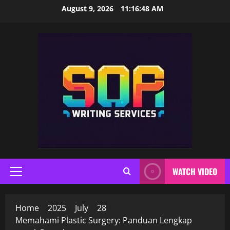
Skip
August 9, 2026
11:16:48 AM
to
content
WATCH VIDEO
Primary
Menu
Home
2025
July
28
Memahami Plastic Surgery: Panduan Lengkap