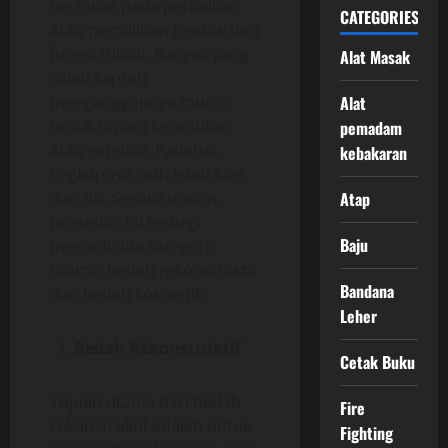
berfokus pada perbaikan
CATEGORIES
atau pemulihan bentuk dan
fungsi tubuh. Banyak yang
Alat Masak
salah kaprah
menganggapnya murni
Alat
untuk tujuan kecantikan
pemadam
atau estetika. Padahal,
kebakaran
lingkupnya jauh lebih luas
dari itu. Secara umum,
Atap
prosedur ini terbagi
Baju
menjadi dua kategori
utama: bedah rekonstruktif
Bandana
dan bedah kosmetik.
Leher
Bedah Rekonstruktif
Cetak Buku
Tujuan utama dari bedah
Fire
rekonstruktif adalah untuk
Fighting