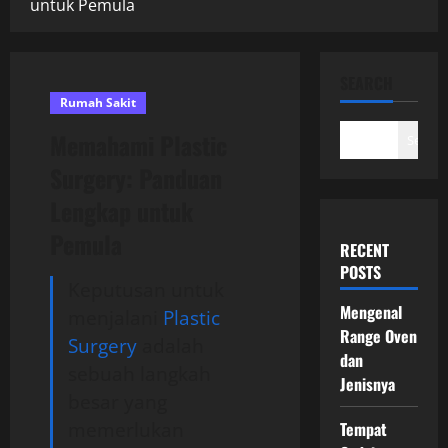
untuk Pemula
SEARCH
Rumah Sakit
Memahami Plastic
Search
Surgery: Panduan
Lengkap untuk
Pemula
RECENT
POSTS
Keputusan untuk
Mengenal
menjalani
Plastic
Range Oven
Surgery
adalah
dan
sebuah langkah
Jenisnya
besar yang
memerlukan
Tempat