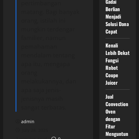
Gadai
pertimbangan
Berlian
matang. Bagi banyak
Menjadi
orang, istilah ini
Solusi Dana
mungkin terdengar
Cepat
familier, namun
Kenali
pemahaman
Lebih Dekat
mendalam tentang
Fungsi
apa itu, mengapa
Robot
orang
Coupe
melakukannya, dan
Juicer
apa saja jenis-
Jual
jenisnya masih
Convection
sangat terbatas.
Oven
dengan
admin
Fitur
July 28, 2025
Menguntun
2 minutes read
0