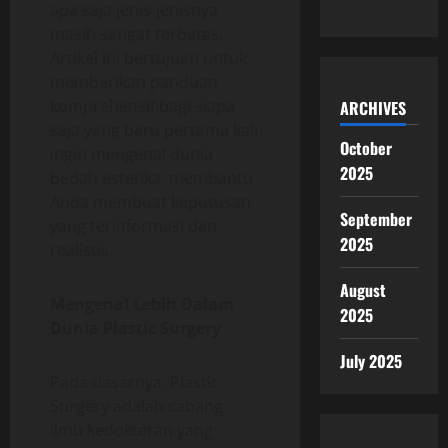
apa saja jenis-jenisnya
masih sangat terbatas.
Artikel ini bertujuan untuk
memberikan panduan
komprehensif bagi siapa
ARCHIVES
saja yang baru pertama kali
October
ingin mengenal dunia
2025
bedah estetika, membantu
Anda membuat keputusan
September
yang terinformasi dan
2025
realistis.
August
Mengenal Lebih Dalam
2025
Dunia Plastic Surgery
July 2025
Pada dasarnya, Plastic
Surgery adalah cabang
ilmu kedokteran yang