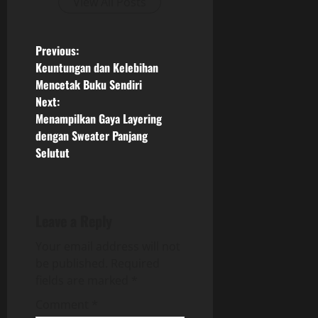
View All Posts
P
Previous:
Keuntungan dan Kelebihan
o
Mencetak Buku Sendiri
Next:
s
Menampilkan Gaya Layering
dengan Sweater Panjang
t
Selutut
n
a
Leave a Reply
v
Your email address will not
i
be published.
Required
fields are marked
*
g
Comment
*