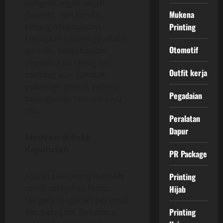
pengencangan wajah
Mukena
(facelift), dan koreksi
Printing
hidung (rhinoplasty).
Meskipun tujuannya adalah
Otomotif
estetika, keberhasilan
prosedur ini sering kali
Outfit kerja
memberikan dampak
psikologis positif, seperti
Pegadaian
peningkatan rasa percaya
diri.
Peralatan
Dapur
Motivasi di Balik
Keputusan
PR Package
Alasan seseorang memilih
Printing
untuk menjalani Plastic
Hijab
Surgery sangatlah personal
Printing
dan beragam. Beberapa