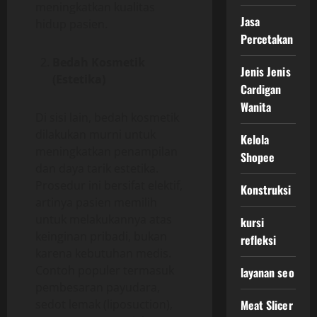
meningkatkan kualitas
Jasa
hidup pasien.
Percetakan
Bedah Kosmetik
Jenis Jenis
(Estetika)
Cardigan
Wanita
Di sisi lain, bedah kosmetik
dilakukan murni untuk
Kelola
meningkatkan penampilan
Shopee
dan daya tarik estetika.
Prosedur ini bersifat elektif,
Konstruksi
artinya pasien memilih
untuk melakukannya atas
kursi
keinginan pribadi, bukan
refleksi
karena kebutuhan medis.
Contoh populer termasuk
layanan seo
pembesaran payudara,
sedot lemak (liposuction),
Meat Slicer