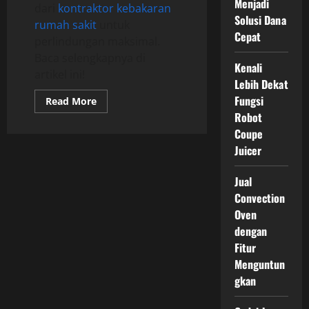
Menjadi
dari
kontraktor kebakaran
Solusi Dana
rumah sakit
untuk
Cepat
perlindungan maksimal.
Baca selengkapnya di
Kenali
artikel ini!
Lebih Dekat
Fungsi
Read
Read More
more
Robot
about
Kenali
Coupe
Zonasi
Juicer
dan
Sistem
Alarm
dalam
Jual
Kontraktor
Convection
Kebakaran
Rumah
Oven
Sakit
dengan
Fitur
Menguntun
gkan