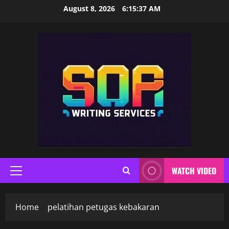
Skip
August 8, 2026
6:15:38 AM
to
content
WATCH VIDEO
Primary
Menu
Home
pelatihan petugas kebakaran