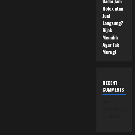
Gadai Jam
Rolex atau
Jual
Langsung?
Bijak
Memilih
Agar Tak
Merugi
RECENT
COMMENTS
No
comments
to show.