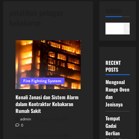
pelatihan petugas
SEARCH
kebakaran
Search
RECENT
POSTS
Mengenal
Fire Fighting System
Range Oven
dan
Kenali Zonasi dan Sistem Alarm
dalam Kontraktor Kebakaran
Jenisnya
Rumah Sakit
Tempat
admin
August 10, 2025
Gadai
0
Berlian
Pelajari sistem proteksi