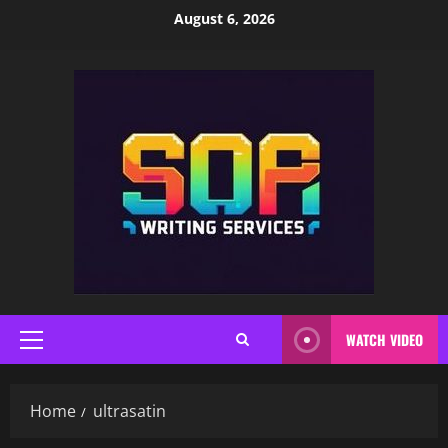
Skip
August 6, 2026
to
content
WATCH VIDEO
Primary
Menu
Home
ultrasatin