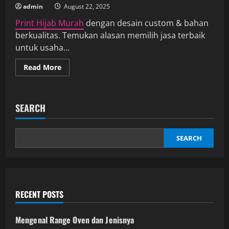
admin
August 22, 2025
Print Hijab Murah
dengan desain custom & bahan
berkualitas. Temukan alasan memilih jasa terbaik
untuk usaha...
Read
Read More
more
about
Alasan
Memilih
Jasa
SEARCH
Print
Hijab
Murah
dan
SEARCH
Berkualitas
RECENT POSTS
Mengenal Range Oven dan Jenisnya