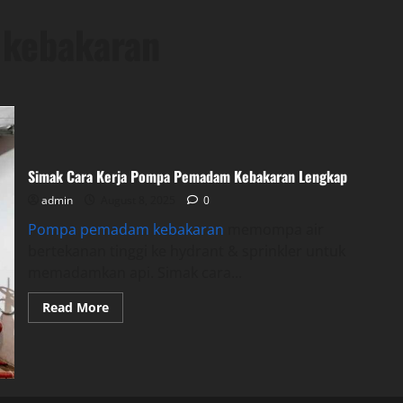
 kebakaran
Simak Cara Kerja Pompa Pemadam Kebakaran Lengkap
admin
August 8, 2025
0
Pompa pemadam kebakaran
memompa air
bertekanan tinggi ke hydrant & sprinkler untuk
memadamkan api. Simak cara...
Read
Read More
more
about
Simak
Cara
Kerja
Pompa
Pemadam