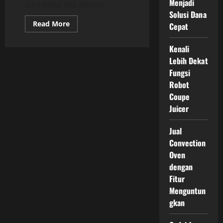
Menjadi
dari risiko kebakaran.
Solusi Dana
Read
Read More
Cepat
more
about
Mengenal
Kenali
Jenis
Sprinkler
Lebih Dekat
yang
Fungsi
Penting
untuk
Robot
Diketahui
Coupe
Juicer
Jual
Convection
Oven
dengan
Fitur
Menguntun
gkan