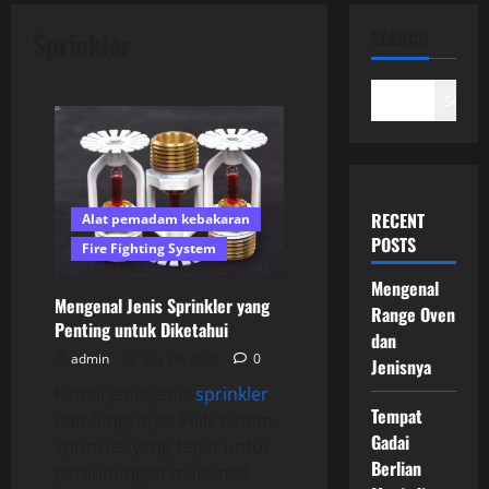
Sprinkler
SEARCH
Search
RECENT
Alat pemadam kebakaran
POSTS
Fire Fighting System
Mengenal
Mengenal Jenis Sprinkler yang
Range Oven
Penting untuk Diketahui
dan
admin
July 29, 2025
0
Jenisnya
Kenali jenis-jenis
sprinkler
Tempat
dan fungsinya! Pilih sistem
Gadai
sprinkler yang tepat untuk
Berlian
perlindungan maksimal