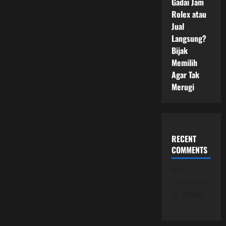
Gadai Jam
Rolex atau
Jual
Langsung?
Bijak
Memilih
Agar Tak
Merugi
RECENT
COMMENTS
No
comments
to show.