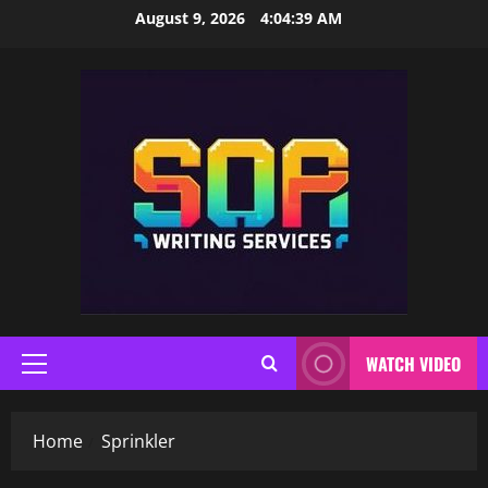
Skip
August 9, 2026
4:04:40 AM
to
content
WATCH VIDEO
Primary
Menu
Home
Sprinkler