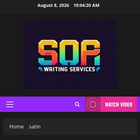
Skip
August 8, 2026
10:04:21 AM
to
content
WATCH VIDEO
Primary
Menu
Home
satin