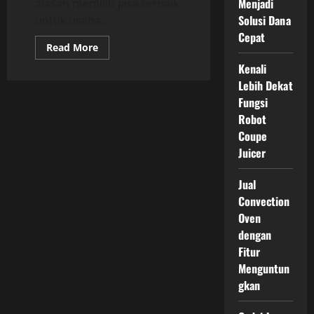
Menjadi
alasan memilih jasa terbaik
Solusi Dana
untuk usaha...
Cepat
Read
Read More
more
about
Kenali
Alasan
Lebih Dekat
Memilih
Jasa
Fungsi
Print
Hijab
Robot
Murah
Coupe
dan
Berkualitas
Juicer
Jual
Convection
Oven
dengan
Fitur
Menguntun
gkan