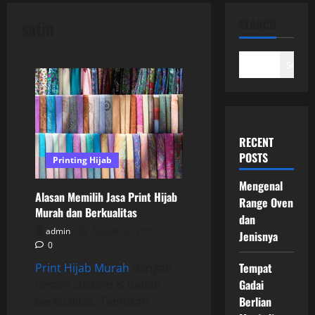
satin
SEARCH
Search
RECENT
POSTS
Printing Hijab
Mengenal
Alasan Memilih Jasa Print Hijab
Range Oven
Murah dan Berkualitas
dan
admin
August 22, 2025
Jenisnya
0
Tempat
Print Hijab Murah
dengan
Gadai
desain custom & bahan
Berlian
berkualitas. Temukan