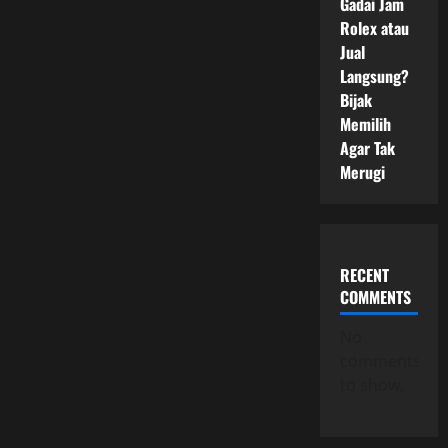
Gadai Jam
Rolex atau
Jual
Langsung?
Bijak
Memilih
Agar Tak
Merugi
RECENT
COMMENTS
No
comments
to show.