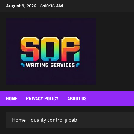
Skip
August 9, 2026
6:00:37 AM
to
content
HOME
PRIVACY POLICY
ABOUT US
Home
quality control jilbab