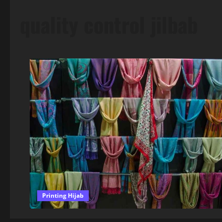
quality control jilbab
Printing Hijab