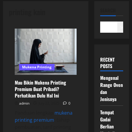
printing kain
SEARCH
Search
RECENT
POSTS
Mukena Printing
Mengenal
Mau Bikin Mukena Printing
Range Oven
Premium Buat Pribadi?
dan
Perhatikan Dulu Hal Ini
Jenisnya
admin
July 22, 2025
0
Tempat
Panduan lengkap
mukena
Gadai
printing premium
: tahap
Berlian
pembuatan, tarif printing