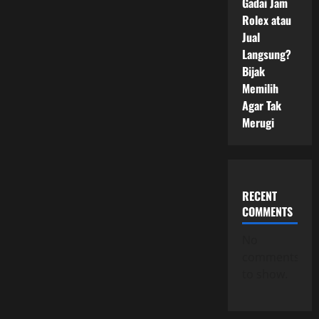
Gadai Jam
Rolex atau
Jual
Langsung?
Bijak
Memilih
Agar Tak
Merugi
RECENT
COMMENTS
No
comments
to show.