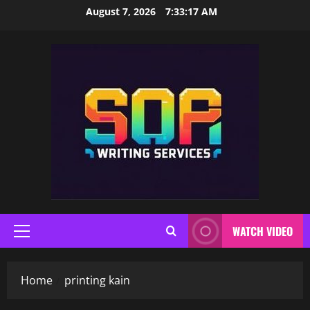
Skip
August 7, 2026
7:33:18 AM
to
content
WATCH VIDEO
Primary
Menu
Home
printing kain