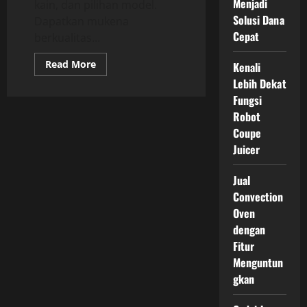
Menjadi
kain, dan pilihan model.
Solusi Dana
Dapatkan mukena
Cepat
berkualitas...
Read
Read More
Kenali
more
Lebih Dekat
about
Mau
Fungsi
Bikin
Mukena
Robot
Printing
Premium
Coupe
Buat
Juicer
Pribadi?
Perhatikan
Dulu
Jual
Hal
Ini
Convection
Oven
dengan
Fitur
Menguntun
gkan