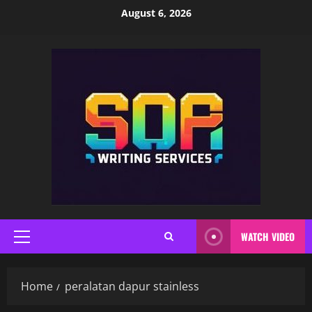
Skip
August 6, 2026
to
content
WATCH VIDEO
Primary
Menu
Home
peralatan dapur stainless