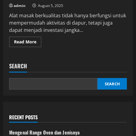
admin
August 5, 2025
Alat masak berkualitas tidak hanya berfungsi untuk
mempermudah aktivitas di dapur, tetapi juga
dapat menjadi investasi jangka...
Read
Read More
more
about
Rekomendasi
Peralatan
Dapur
SEARCH
Stainless
Steel
yang
Tahan
SEARCH
Lama
RECENT POSTS
Mengenal Range Oven dan Jenisnya