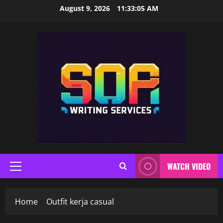
Skip
August 9, 2026
11:33:06 AM
to
content
WATCH VIDEO
Primary
Menu
Home
Outfit kerja casual