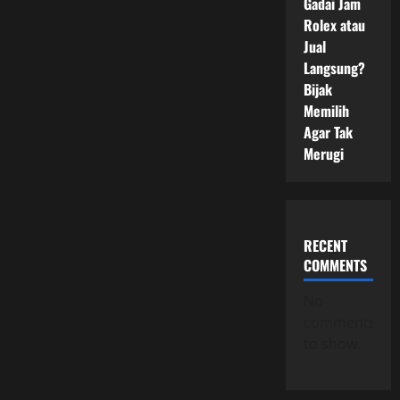
Gadai Jam
Rolex atau
Jual
Langsung?
Bijak
Memilih
Agar Tak
Merugi
RECENT
COMMENTS
No
comments
to show.