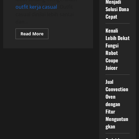
Menjadi
outfit kerja casual
. Outfit
Solusi Dana
casual dinilai lebih santai
Cepat
dan...
Kenali
Read
Read More
Lebih Dekat
more
about
Fungsi
Tips
Memilih
Robot
Outfit
Coupe
Kerja
Casual
Juicer
Agar
Terlihat
Profesional
Jual
Convection
Oven
dengan
Fitur
Menguntun
gkan