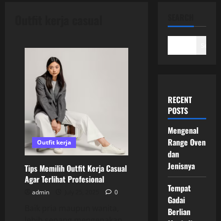
Outfit kerja casual
SEARCH
Search
RECENT
POSTS
Mengenal
Range Oven
Outfit kerja
dan
Jenisnya
Tips Memilih Outfit Kerja Casual
Agar Terlihat Profesional
Tempat
admin
July 25, 2025
0
Gadai
Baik pria maupun wanita,
Berlian
lebih senang mengenakan