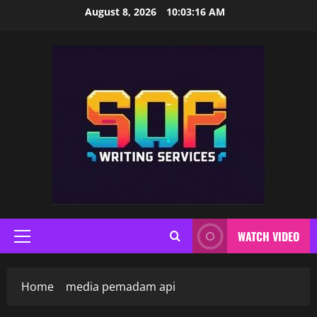
Skip
August 8, 2026
10:03:17 AM
to
content
WATCH VIDEO
Primary
Menu
Home
media pemadam api