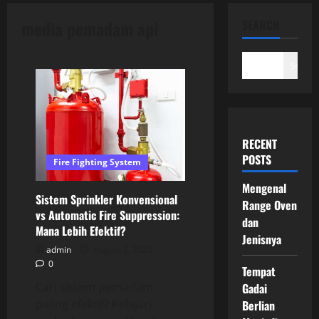
media pemadam api
SEARCH
Search
RECENT
POSTS
Fire Fighting System
Mengenal
Sistem Sprinkler Konvensional
Range Oven
vs Automatic Fire Suppression:
dan
Mana Lebih Efektif?
Jenisnya
admin
August 2, 2025
0
Tempat
Cari sistem pemadam
Gadai
paling efektif? Pelajari
Berlian