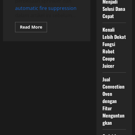
perbedaan sprinkler dan
Menjadi
automatic fire suppression
Solusi Dana
dalam artikel ini sebelum...
Cepat
Read
Read More
Kenali
more
about
Lebih Dekat
Sistem
Fungsi
Sprinkler
Konvensional
Robot
vs
Automatic
Coupe
Fire
Suppression:
Juicer
Mana
Lebih
Efektif?
Jual
Convection
Oven
dengan
Fitur
Menguntun
gkan