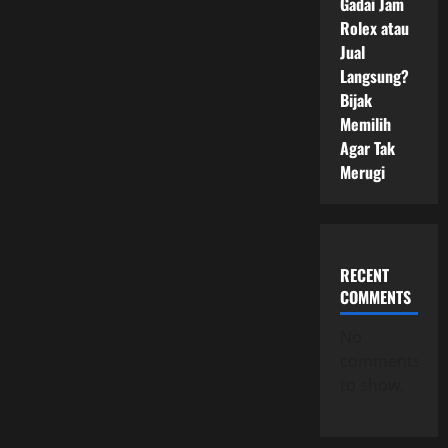
Gadai Jam
Rolex atau
Jual
Langsung?
Bijak
Memilih
Agar Tak
Merugi
RECENT
COMMENTS
No
comments
to show.