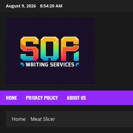
Skip
August 9, 2026
8:54:21 AM
to
content
HOME
PRIVACY POLICY
ABOUT US
Home
Meat Slicer