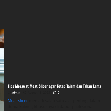
Tips Merawat Meat Slicer agar Tetap Tajam dan Tahan Lama
admin
August 13, 2025
0
Meat slicer
menjadi salah satu alat penting dalam
dunia kuliner, khususnya di dapur profesional