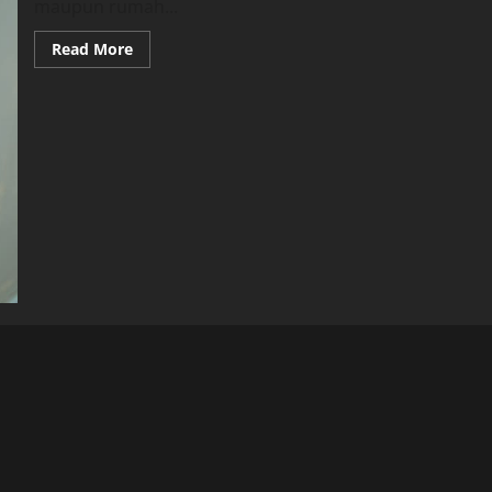
maupun rumah...
Read
Read More
more
about
Tips
Merawat
Meat
Slicer
agar
Tetap
Tajam
dan
Tahan
Lama