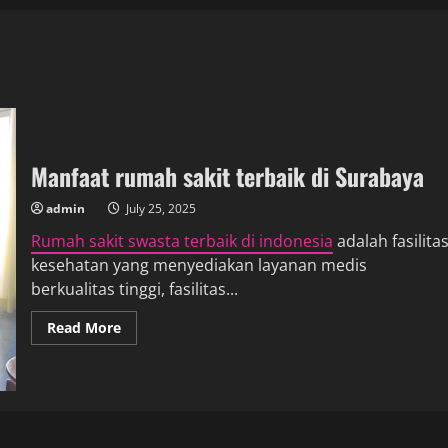
Manfaat rumah sakit terbaik di Surabaya
admin
July 25, 2025
Rumah sakit swasta terbaik di indonesia
adalah fasilita
kesehatan yang menyediakan layanan medis
berkualitas tinggi, fasilitas...
Read
Read More
more
about
Manfaat
rumah
sakit
terbaik
di
Surabaya