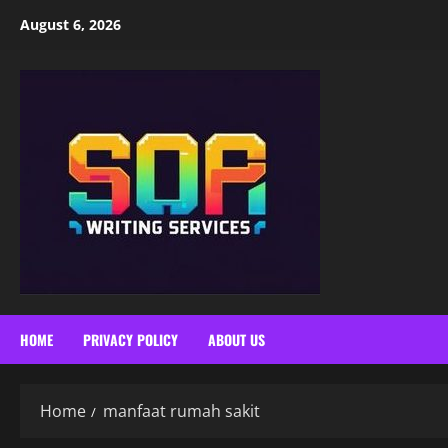
Skip
August 6, 2026
to
content
HOME
PRIVACY POLICY
ABOUT US
Home
manfaat rumah sakit