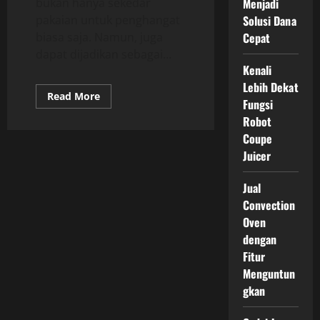
Menjadi
bukan hanya sekedar
Solusi Dana
pakaian untuk penghangat
Cepat
biasa saja. Namun, juga
dapat dijadikan sebagai...
Kenali
Lebih Dekat
Read
Read More
Fungsi
more
about
Robot
Menampilkan
Gaya
Coupe
Layering
Juicer
dengan
Sweater
Panjang
Selutut
Jual
Convection
Oven
dengan
Fitur
Menguntun
gkan