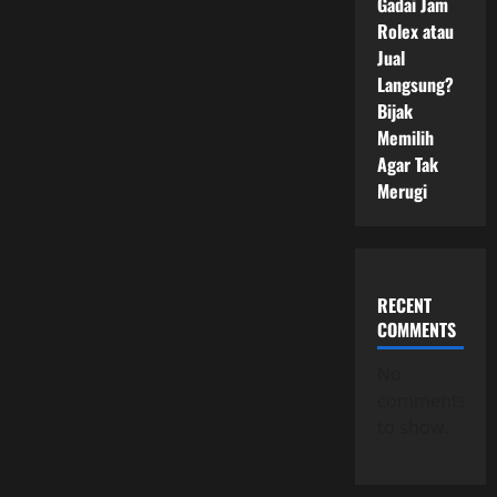
Gadai Jam
Rolex atau
Jual
Langsung?
Bijak
Memilih
Agar Tak
Merugi
RECENT
COMMENTS
No
comments
to show.