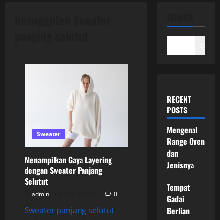
keunggulan Sweater
SEARCH
panjang selutut
Search
RECENT
POSTS
Mengenal
Sweater
Range Oven
dan
Menampilkan Gaya Layering
Jenisnya
dengan Sweater Panjang
Selutut
Tempat
admin
July 28, 2025
0
Gadai
Berlian
Sweater panjang selutut