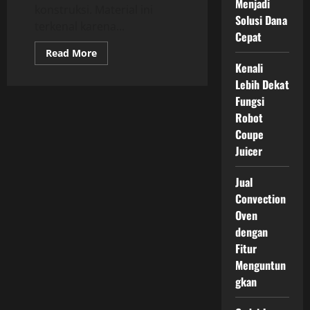
Menjadi
konstruksi. Material ini
Solusi Dana
terkenal karena...
Cepat
Read
Read More
more
Kenali
about
Harga
Lebih Dekat
Baja
Fungsi
Ringan
Terbaru:
Robot
Apa
yang
Coupe
Perlu
Anda
Juicer
Ketahui
Sebelum
Membeli
Jual
Convection
Oven
dengan
Fitur
Menguntun
gkan