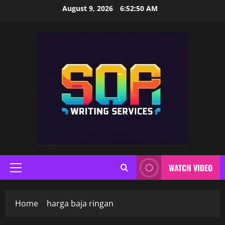
Skip
August 9, 2026
6:52:51 AM
to
content
WATCH VIDEO
Primary
Menu
Home
harga baja ringan