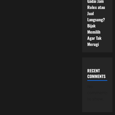
Gadai Jam
Rolex atau
Jual
Langsung?
Bijak
Memilih
Agar Tak
Merugi
RECENT
COMMENTS
No
comments
to show.