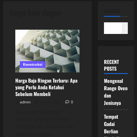
harga baja ringan
SEARCH
Search
RECENT
Konstruksi
POSTS
Harga Baja Ringan Terbaru: Apa
Mengenal
yang Perlu Anda Ketahui
Range Oven
Sebelum Membeli
dan
Jenisnya
admin
July 21, 2025
0
Baja ringan semakin
Tempat
populer sebagai pilihan
Gadai
material, terutama untuk
Berlian
atap dan rangka