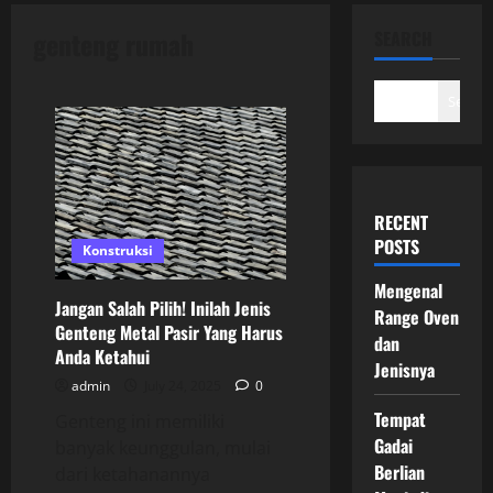
genteng rumah
SEARCH
Search
RECENT
POSTS
Konstruksi
Mengenal
Jangan Salah Pilih! Inilah Jenis
Range Oven
Genteng Metal Pasir Yang Harus
dan
Anda Ketahui
Jenisnya
admin
July 24, 2025
0
Tempat
Genteng ini memiliki
Gadai
banyak keunggulan, mulai
Berlian
dari ketahanannya