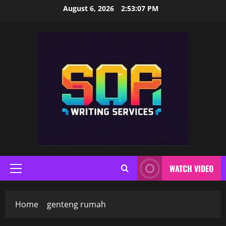
Skip
August 6, 2026
2:53:07 PM
to
content
WATCH VIDEO
Primary
Menu
Home
genteng rumah