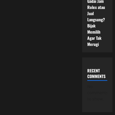
Gadai Jam
Rolex atau
Jual
Langsung?
Bijak
Memilih
Agar Tak
Merugi
RECENT
COMMENTS
No
comments
to show.