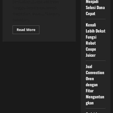
Menjadi
terhadap cuaca ekstrem
Solusi Dana
hingga kemampuannya
Cepat
meredam suara. Namun,
sebelum...
Kenali
Read
Read More
Lebih Dekat
more
Fungsi
about
Jangan
Robot
Salah
Pilih!
Coupe
Inilah
Jenis
Juicer
Genteng
Metal
Pasir
Jual
Yang
Convection
Harus
Anda
Oven
Ketahui
dengan
Fitur
Menguntun
gkan