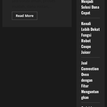
jadi solusi aman, proses
Menjadi
mudah, dana instan,...
Solusi Dana
Cepat
Read
Read More
more
about
Kenali
Gadai
Lebih Dekat
Jam
Rolex
Fungsi
atau
Jual
Robot
Langsung?
Bijak
Coupe
Memilih
Juicer
Agar
Tak
Merugi
Jual
Convection
Oven
dengan
Fitur
Menguntun
gkan