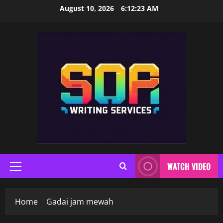
Skip
August 10, 2026
6:12:24 AM
to
content
WATCH VIDEO
Primary
Menu
Home
Gadai jam mewah