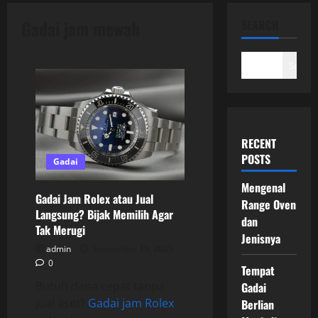
Gadai jam mewah
SEARCH
Search
RECENT
POSTS
Gadai
Mengenal
Gadai Jam Rolex atau Jual
Range Oven
Langsung? Bijak Memilih Agar
dan
Tak Merugi
Jenisnya
admin
September 19, 2025
0
Tempat
Butuh dana cepat tanpa
Gadai
jual aset?
Gadai jam Rolex
Berlian