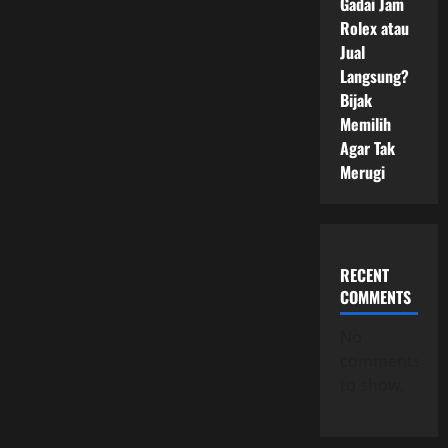
Gadai Jam
Rolex atau
Jual
Langsung?
Bijak
Memilih
Agar Tak
Merugi
RECENT
COMMENTS
No
comments
to show.