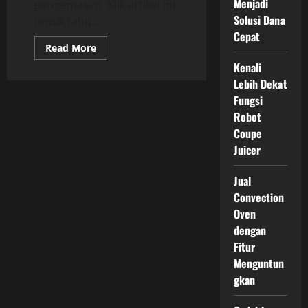
Menjadi
pengemasan. Klik artikel ini
Solusi Dana
untuk tahu...
Cepat
Read
Read More
more
Kenali
about
Pembuatan
Lebih Dekat
Jilbab
Printing
Fungsi
Custom
dari
Robot
Desain
Coupe
hingga
Produksi
Juicer
Jual
Convection
Oven
dengan
Fitur
Menguntun
gkan