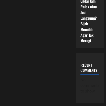
Gadai Jam
Rolex atau
Jual
Langsung?
Bijak
Memilih
Agar Tak
Merugi
RECENT
COMMENTS
No
comments
to show.