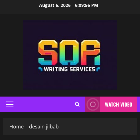
Skip
August 6, 2026
6:09:56 PM
to
content
WATCH VIDEO
Primary
Menu
Home
desain jilbab