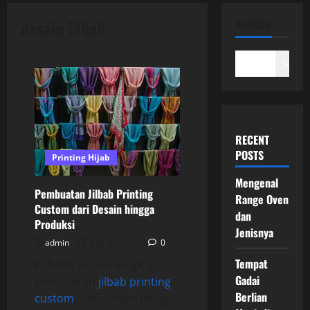
desain jilbab
SEARCH
Search
RECENT
POSTS
Printing Hijab
Mengenal
Pembuatan Jilbab Printing
Range Oven
Custom dari Desain hingga
dan
Produksi
Jenisnya
admin
July 30, 2025
0
Tempat
Pahami proses lengkap
Gadai
pembuatan
jilbab printing
Berlian
custom
, dari desain hingga