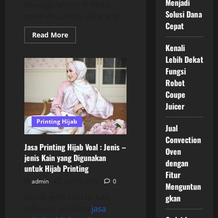
Menjadi
keunggulannya & mulai
Solusi Dana
cetak desainmu sekarang!
Cepat
Read
Read More
more
Kenali
about
Keuntungan
Lebih Dekat
Menggunakan
Jasa
Fungsi
Printing
Robot
Kerudung
Coupe
Juicer
Printing Hijab
Jual
Convection
Jasa Printing Hijab Voal : Jenis –
Oven
jenis Kain yang Digunakan
dengan
untuk Hijab Printing
Fitur
admin
July 15, 2025
0
Menguntun
Kenali jenis kain terbaik
gkan
sebelum gunakan
jasa