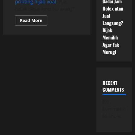
Gadai Jam
printing hijab voal
! Yuk,
Rolex atau
cetak desainmu sekarang!
Jual
Read
Read More
Langsung?
more
about
Bijak
Jasa
Memilih
Printing
Hijab
Agar Tak
Voal
:
Merugi
Jenis
–
jenis
Kain
yang
Digunakan
untuk
RECENT
Hijab
Printing
COMMENTS
No
comments
to show.