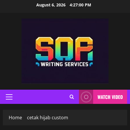
Skip
August 6, 2026
4:27:00 PM
to
content
WATCH VIDEO
Primary
Menu
Home
cetak hijab custom