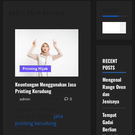
cetak hijab custom
SEARCH
Search
RECENT
POSTS
Printing Hijab
Mengenal
Keuntungan Menggunakan Jasa
Range Oven
Printing Kerudung
dan
admin
July 19, 2025
0
Jenisnya
Bangun brand hijab
Tempat
eksklusif dengan
jasa
Gadai
printing kerudung
Berlian
berkualitas! Cek