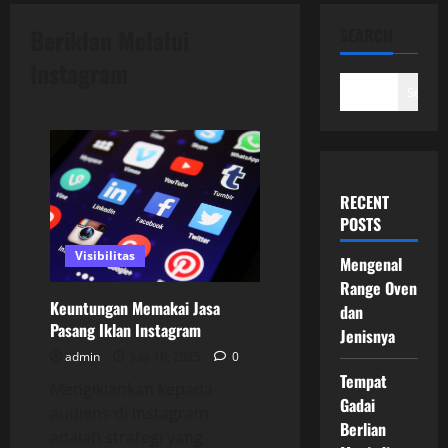
Beriklan Melalui
SEARCH
Instagram
Search
RECENT
POSTS
Visibilitas
Mengenal
Range Oven
Keuntungan Memakai Jasa
dan
Pasang Iklan Instagram
Jenisnya
admin
July 16, 2025
0
Tempat
Mengiklankan kepada
Gadai
audiens di Instagram
Berlian
adalah strategi yang