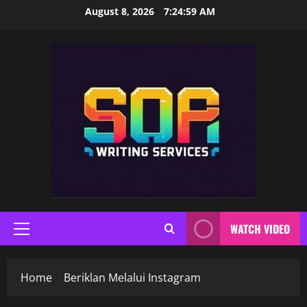
Skip
August 8, 2026
7:25:00 AM
to
content
WATCH VIDEO
Primary
Menu
Home
Beriklan Melalui Instagram