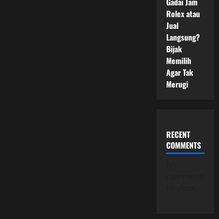
Gadai Jam
Rolex atau
Jual
Langsung?
Bijak
Memilih
Agar Tak
Merugi
RECENT
COMMENTS
No
comments
to show.