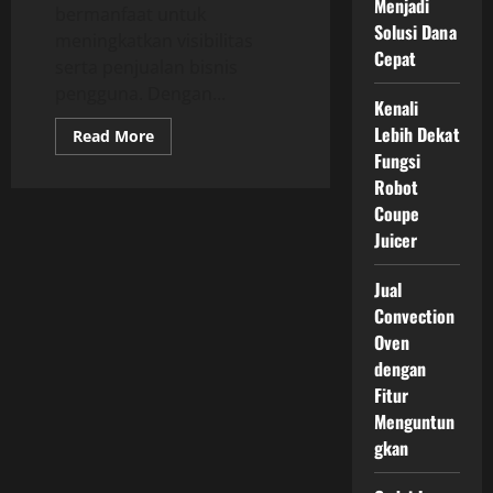
Menjadi
bermanfaat untuk
Solusi Dana
meningkatkan visibilitas
Cepat
serta penjualan bisnis
pengguna. Dengan...
Kenali
Lebih Dekat
Read
Read More
more
Fungsi
about
Keuntungan
Robot
Memakai
Coupe
Jasa
Pasang
Juicer
Iklan
Instagram
Jual
Convection
Oven
dengan
Fitur
Menguntun
gkan