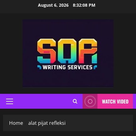
Skip
August 6, 2026
8:32:08 PM
to
content
WATCH VIDEO
Primary
Menu
Home
alat pijat refleksi