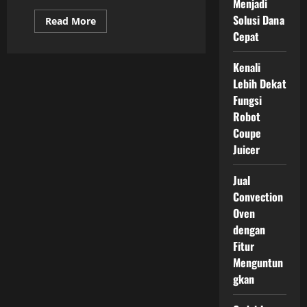
Menjadi
Solusi Dana
Read
Read More
more
Cepat
about
Kursi
Refleksi
Kenali
Relaksasi
Praktis
Lebih Dekat
di
Era
Fungsi
Modern
Robot
Coupe
Juicer
Jual
Convection
Oven
dengan
Fitur
Menguntun
gkan