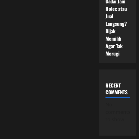
Gadai Jam
Rolex atau
Jual
Langsung?
Bijak
Memilih
Agar Tak
Merugi
RECENT
COMMENTS
No
comments
to show.