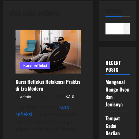
alat pijat refleksi
SEARCH
Search
RECENT
kursi refleksi
POSTS
Kursi Refleksi Relaksasi Praktis
Mengenal
di Era Modern
Range Oven
dan
admin
July 24, 2025
0
Jenisnya
Temukan manfaat
kursi
refleksi
untuk meredakan
Tempat
stres & nyeri otot dengan
Gadai
pijatan otomatis di rumah.
Berlian
Cek...