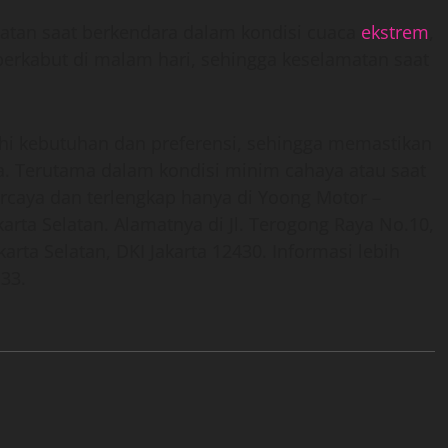
atan saat berkendara dalam kondisi cuaca
ekstrem
,
n berkabut di malam hari, sehingga keselamatan saat
i kebutuhan dan preferensi, sehingga memastikan
. Terutama dalam kondisi minim cahaya atau saat
ercaya dan terlengkap hanya di Yoong Motor –
ta Selatan. Alamatnya di Jl. Terogong Raya No.10,
karta Selatan, DKI Jakarta 12430. Informasi lebih
33.