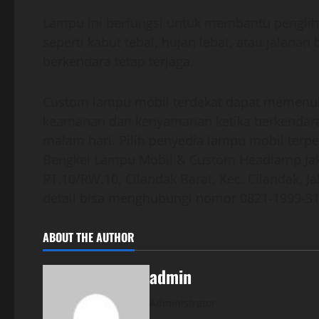
Lampu ini berfungsi untuk membantu penglih
seperti kabut tebal, hujan lebat, atau jalana
berkendara tetap terjaga.
Custom lampu mobil terdekat dapat memenuh
keamanan dan kenyamanan ketika berkendara
malam hari. Pilih penyedia lampu mobil terp
Bengkel Lampu Mobil & Custom Headlamp Jakar
RT.10/RW.10, Cilandak Barat, Kec. Cilandak, Ja
detail bisa menghubungi nomor 0821-1999-31
ABOUT THE AUTHOR
admin
Administrator