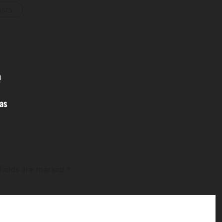
osts
n
as
fields are marked
*