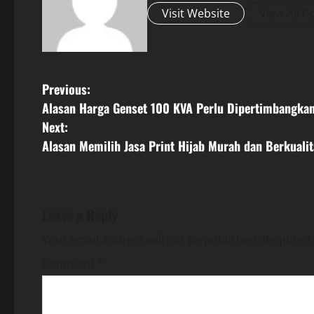
Visit Website
View All P
P
Previous:
Alasan Harga Genset 100 KVA Perlu Dipertimbangka
o
Next:
s
Alasan Memilih Jasa Print Hijab Murah dan Berkualit
t
n
Leave a Reply
a
Your email address will not be published.
Required 
v
Comment
*
i