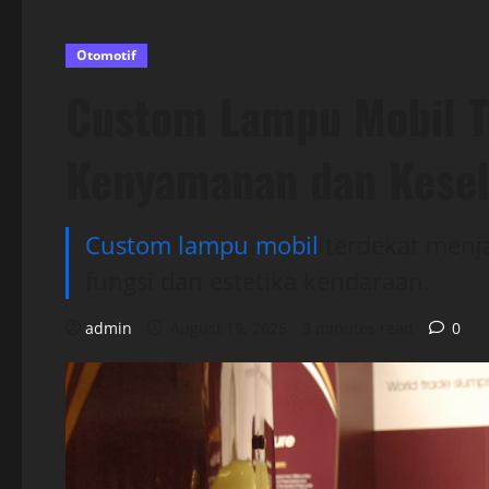
Otomotif
Custom Lampu Mobil T
Kenyamanan dan Kese
Custom lampu mobil
terdekat menja
fungsi dan estetika kendaraan.
admin
August 19, 2025
3 minutes read
0