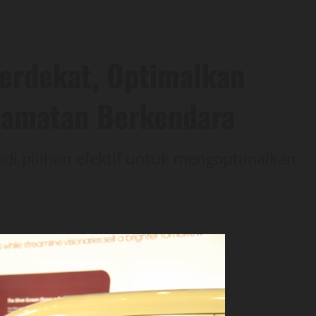
erdekat, Optimalkan
lamatan Berkendara
di pilihan efektif untuk mengoptimalkan