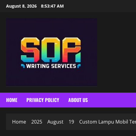
Skip
August 8, 2026
8:53:48 AM
to
content
HOME
PRIVACY POLICY
ABOUT US
Home
2025
August
19
Custom Lampu Mobil Te