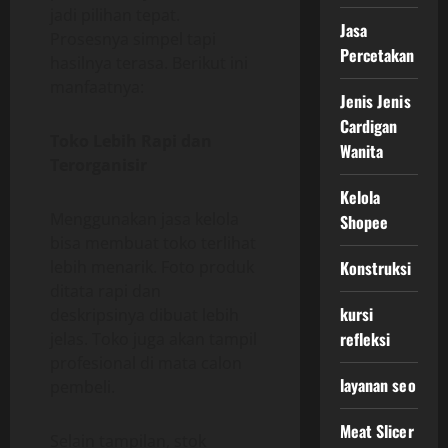
jadi pilihan tepat.
Jasa
Prosesnya simpel tapi
Percetakan
hasilnya terasa. Berikut ini
manfaatnya:
Jenis Jenis
Cardigan
Toko Lebih Rapi dan
Wanita
Terorganisir
Kelola
Menggunakan jasa kelola
Shopee
bisa membuat toko terlihat
lebih menarik. Foto produk
Konstruksi
ditata rapi dan
kursi
deskripsinya dibuat lebih
refleksi
jelas. Toko juga akan tampil
profesional di mata calon
layanan seo
pembeli.
Meat Slicer
Selain tampilan, stok