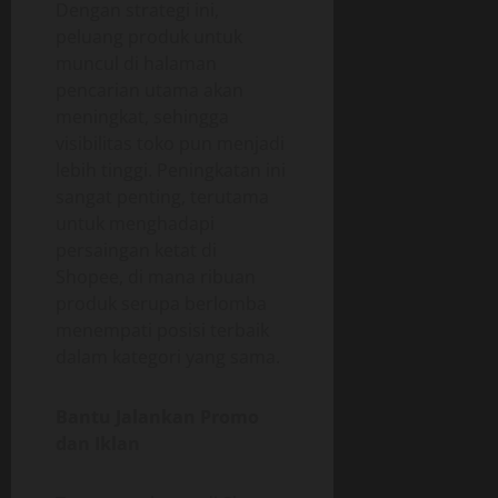
Dengan strategi ini,
peluang produk untuk
muncul di halaman
pencarian utama akan
meningkat, sehingga
visibilitas toko pun menjadi
lebih tinggi. Peningkatan ini
sangat penting, terutama
untuk menghadapi
persaingan ketat di
Shopee, di mana ribuan
produk serupa berlomba
menempati posisi terbaik
dalam kategori yang sama.
Bantu Jalankan Promo
dan Iklan