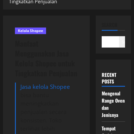
Tingkatkan Penjualan
SEARCH
Kelola Shopee
Manfaat
Search
Menggunakan Jasa
Kelola Shopee untuk
Tingkatkan Penjualan
RECENT
POSTS
Jasa kelola Shopee
Mengenal
bisa bantu
Range Oven
meningkatkan
dan
penjualan secara
Jenisnya
konsisten. Toko
terlihat lebih
Tempat