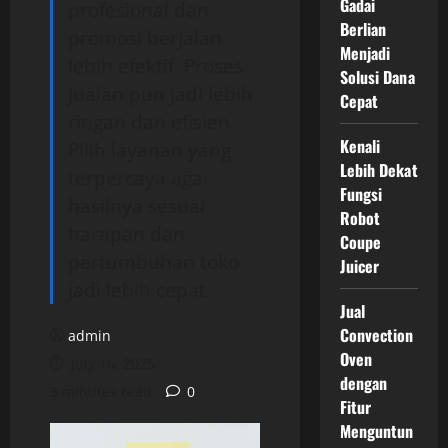
Gadai
profesional dan
Berlian
promosi berjalan
Menjadi
lebih efektif. Proses
Solusi Dana
jualan pun jadi lebih
Cepat
ringan dan efisien.
Kenali
Pilih layanan yang
Lebih Dekat
terpercaya agar
Fungsi
hasilnya sesuai
Robot
harapan dan
Coupe
pertumbuhan toko
Juicer
jadi lebih cepat.
Jual
Convection
admin
Oven
July 16, 2025
dengan
3 minutes read
0
Fitur
Menguntun