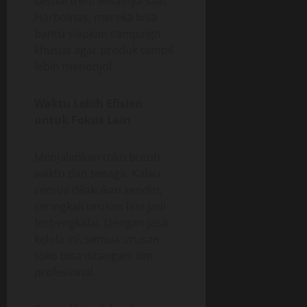
sesuai tren. Misalnya saat
Harbolnas, mereka bisa
bantu siapkan campaign
khusus agar produk tampil
lebih menonjol.
Waktu Lebih Efisien
untuk Fokus Lain
Menjalankan toko butuh
waktu dan tenaga. Kalau
semua dilakukan sendiri,
seringkali urusan lain jadi
terbengkalai. Dengan jasa
kelola ini, semua urusan
toko bisa ditangani tim
profesional.