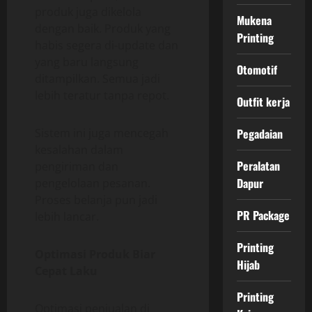
produk juga dikelola
Mukena
dengan baik. Produk yang
Printing
habis segera di-update dan
yang baru langsung
Otomotif
ditampilkan. Semua jadi
lebih teratur tanpa repot.
Outfit kerja
Sistem ini juga mencegah
Pegadaian
kesalahan dalam
Peralatan
pengiriman dan
Dapur
pengelolaan pesanan.
Proses belanja pun jadi
PR Package
lebih lancar.
Printing
Optimasi Produk Biar
Hijab
Cepat Laku
Printing
Optimasi penjualan di