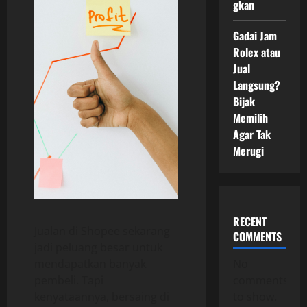
gkan
Gadai Jam
Rolex atau
Jual
Langsung?
Bijak
Memilih
Agar Tak
Merugi
RECENT
Jualan di Shopee sekarang
COMMENTS
jadi peluang besar untuk
mendapatkan banyak
No
pembeli. Tapi
comments
kenyataannya, bersaing di
to show.