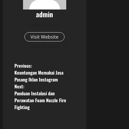
admin
Administrator
Visit Website
View All Posts
P
Previous:
Keuntungan Memakai Jasa
o
Pasang Iklan Instagram
Next:
s
Panduan Instalasi dan
Perawatan Foam Nozzle Fire
t
Fighting
n
a