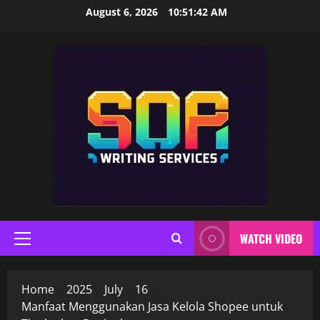
Skip
August 6, 2026
10:51:43 AM
to
content
WATCH VIDEO
Primary
Menu
Home
2025
July
16
Manfaat Menggunakan Jasa Kelola Shopee untuk