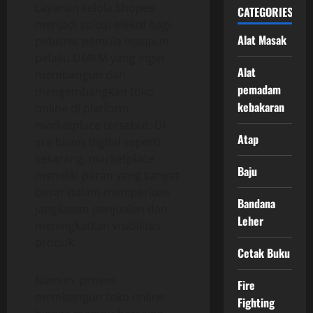
Layanan kelola Shopee
CATEGORIES
menjadi solusi efektif bagi
Alat Masak
pebisnis pemula maupun
pelaku UMKM yang ingin
Alat
membangun dan
pemadam
mengembangkan toko
kebakaran
online di platform
marketplace tersebut. Di
Atap
era bisnis digital seperti
sekarang, marketplace
Baju
memiliki peran yang sangat
besar dalam memperluas
Bandana
jangkauan penjualan dan
Leher
meningkatkan visibilitas
produk.
Cetak Buku
Namun, proses
Fire
membangun toko online
Fighting