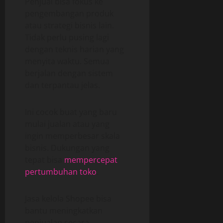
Penjual bisa fokus ke
pengembangan produk
atau strategi bisnis lain.
Tidak perlu pusing lagi
dengan teknis harian yang
menyita waktu. Semua
berjalan dengan sistem
dan terpantau jelas.
Ini cocok buat yang baru
mulai jualan atau yang
ingin memperbesar skala
bisnis. Dukungan yang
tepat bisa
mempercepat
pertumbuhan toko
.
Jasa kelola Shopee bisa
bantu meningkatkan
penjualan secara