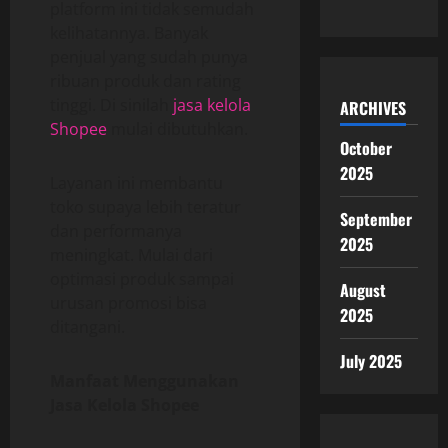
platform ini tidak semudah
kelihatannya. Banyak
penjual yang sudah punya
ribuan produk dan rating
tinggi. Di sinilah
jasa kelola
ARCHIVES
Shopee
mulai dibutuhkan.
October
2025
Layanan ini membantu
toko supaya lebih teratur
September
dan performanya
2025
meningkat. Mulai dari
optimasi produk sampai
August
urusan promosi bisa
2025
ditangani.
July 2025
Manfaat Menggunakan
Jasa Kelola Shopee