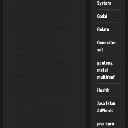
hingga mampu bersaing
System
bukanlah hal yang mudah.
Diperlukan strategi, waktu,
Gadai
serta keahlian khusus
dalam hal optimasi toko,
Gelato
pengelolaan produk,
hingga pelayanan
Generator
pelanggan. Karena itu,
set
menggunakan jasa
manajemen toko online
genteng
merupakan langkah cerdas
metal
untuk membantu transisi
multiroof
dari sistem konvensional ke
digital secara lebih efektif
Health
dan efisien.
Jasa Iklan
AdWords
Kalau ingin toko tumbuh
lebih cepat dan terlihat
jasa kurir
profesional, jasa ini bisa