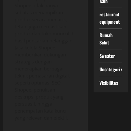
Kain
Shopee tidak hanya
sebatas menampilkan
restaurant
produk secara menarik,
equipment
tetapi juga memastikan
produk dan toko muncul di
Rumah
hasil pencarian pelanggan.
Sakit
Jasa kelola Shopee
memberikan dukungan
Sweater
strategis dengan
menerapkan berbagai
Uncategorized
teknik pemasaran digital,
Visibilitas
seperti optimasi SEO
Shopee, penulisan
deskripsi produk yang
persuasif, hingga
penempatan kata kunci
yang relevan dan efektif.