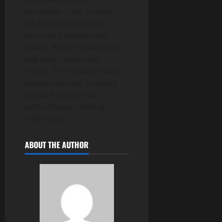
konsisten. Toko terlihat
lebih profesional dan
promosi berjalan lebih
efektif. Proses jualan pun
jadi lebih ringan dan
efisien. Pilih layanan yang
terpercaya agar hasilnya
sesuai harapan dan
pertumbuhan toko jadi
lebih cepat.
ABOUT THE AUTHOR