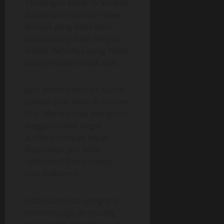
Tantangan besar di Shopee
adalah promosi dan iklan.
Banyak yang tidak tahu
cara pasang iklan dengan
efektif. Akhirnya uang habis
tapi penjualan tidak naik.
Jasa kelola biasanya sudah
paham pola iklan di Shopee
Ads. Mereka bisa mengatur
anggaran dan target
audiens dengan tepat.
Biaya iklan jadi lebih
terkontrol dan hasilnya
bisa maksimal.
Tidak cuma itu, program
promosi juga dirancang