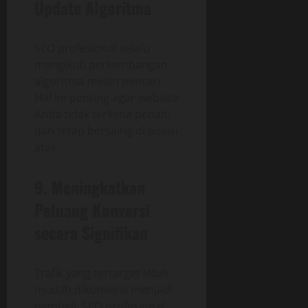
Update Algoritma
SEO profesional selalu
mengikuti perkembangan
algoritma mesin pencari.
Hal ini penting agar website
Anda tidak terkena penalti
dan tetap bersaing di posisi
atas.
9. Meningkatkan
Peluang Konversi
secara Signifikan
Trafik yang tertarget lebih
mudah dikonversi menjadi
pembeli. SEO profesional