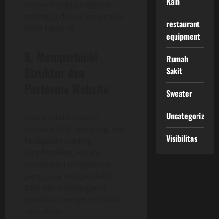
Kain
menarik bagi pengguna
sehingga durasi kunjungan
restaurant
lebih panjang.
equipment
6. Memperbaiki
Rumah
Struktur dan
Sakit
Performa Website
Sweater
Uncategorized
Aspek teknis seperti
struktur URL, meta tag, dan
Visibilitas
kecepatan loading
dioptimalkan. Hal ini
membantu pengalaman
pengguna menjadi lebih
baik dan memengaruhi
penilaian Google terhadap
situs Anda.