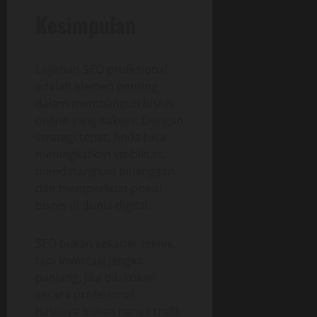
Kesimpulan
Layanan SEO profesional
adalah elemen penting
dalam membangun bisnis
online yang sukses. Dengan
strategi tepat, Anda bisa
meningkatkan visibilitas,
mendatangkan pelanggan,
dan memperkuat posisi
bisnis di dunia digital.
SEO bukan sekadar teknik,
tapi investasi jangka
panjang. Jika dilakukan
secara profesional,
hasilnya bukan hanya trafik