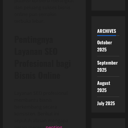
potensi konversi meningkat
dan peluang sukses bisnis
online pun semakin
terbuka lebar.
ARCHIVES
Pentingnya
October
Layanan SEO
2025
Profesional bagi
September
2025
Bisnis Online
August
2025
Layanan SEO profesional
membantu bisnis
July 2025
berkembang secara
konsisten. Berikut ini
sepuluh alasan mengapa
peran mereka
penting