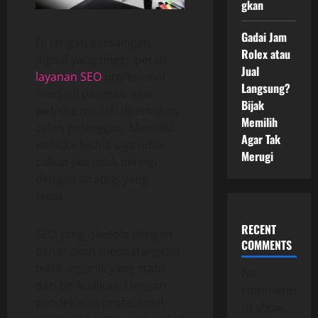
gkan
Gadai Jam
Di tengah persaingan
Rolex atau
digital yang tinggi, peran
Jual
layanan SEO
profesional
Langsung?
menjadi penentu agar
Bijak
website mudah ditemukan
Memilih
calon pelanggan. Memiliki
Agar Tak
website bisnis saja tidak
Merugi
cukup jika tidak diiringi
dengan strategi yang
tepat.
RECENT
SEO yang dikelola dengan
COMMENTS
benar akan mendatangkan
trafik organik yang stabil
No
dan berkualitas. Dengan
comments
pendekatan profesional,
to show.