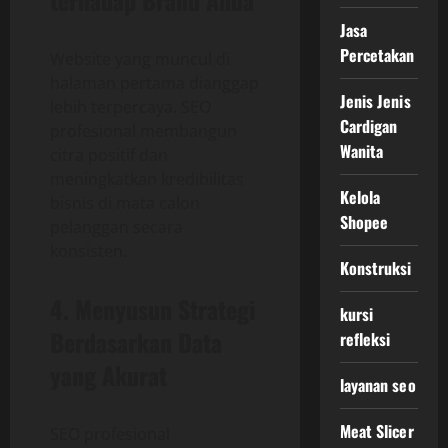
Jasa
Percetakan
Website yang muncul di
halaman pertama dianggap
Jenis Jenis
lebih terpercaya. SEO
Cardigan
profesional membangun
Wanita
citra positif dan
meningkatkan kredibilitas
Kelola
bisnis di mata calon
Shopee
pelanggan secara
konsisten.
Konstruksi
4. Menyusun Strategi
kursi
Berdasarkan Data
refleksi
yang Akurat
layanan seo
Meat Slicer
SEO profesional