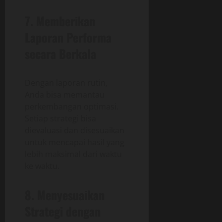
7. Memberikan
Laporan Performa
secara Berkala
Dengan laporan rutin,
Anda bisa memantau
perkembangan optimasi.
Setiap strategi bisa
dievaluasi dan disesuaikan
untuk mencapai hasil yang
lebih maksimal dari waktu
ke waktu.
8. Menyesuaikan
Strategi dengan