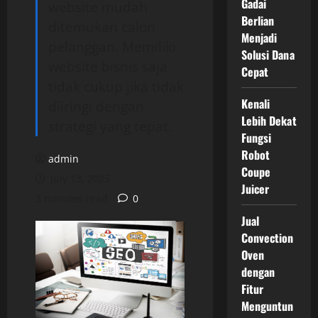
Gadai
website mudah
Berlian
ditemukan calon
Menjadi
pelanggan. Memiliki
Solusi Dana
website bisnis saja
Cepat
tidak cukup jika tidak
Kenali
diiringi dengan
Lebih Dekat
strategi yang tepat.
Fungsi
Robot
admin
Coupe
July 13, 2025
Juicer
3 minutes read
0
Jual
Convection
Oven
dengan
Fitur
Menguntun