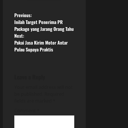
P
Previous:
Inilah Target Penerima PR
o
Package yang Jarang Orang Tahu
Next:
s
Pakai Jasa Kirim Motor Antar
Pulau Supaya Praktis
t
n
a
Leave a Reply
v
Your email address will not
be published.
Required
i
fields are marked
*
g
Comment
*
a