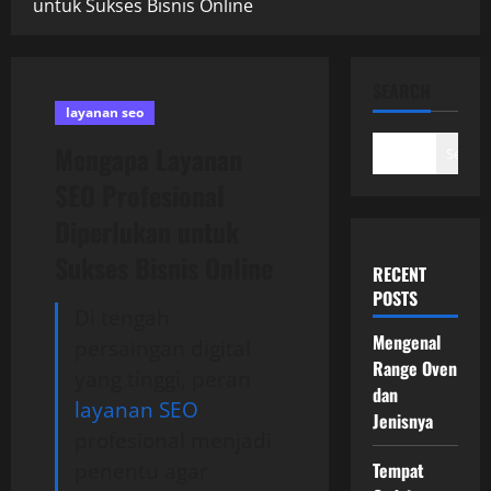
untuk Sukses Bisnis Online
SEARCH
layanan seo
Mengapa Layanan
Search
SEO Profesional
Diperlukan untuk
Sukses Bisnis Online
RECENT
POSTS
Di tengah
Mengenal
persaingan digital
Range Oven
yang tinggi, peran
dan
layanan SEO
Jenisnya
profesional menjadi
penentu agar
Tempat