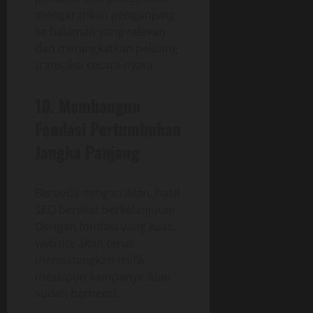
mengarahkan pengunjung
ke halaman yang relevan
dan meningkatkan peluang
transaksi secara nyata.
10. Membangun
Fondasi Pertumbuhan
Jangka Panjang
Berbeda dengan iklan, hasil
SEO bersifat berkelanjutan.
Dengan fondasi yang kuat,
website akan terus
mendatangkan trafik
meskipun kampanye iklan
sudah berhenti.