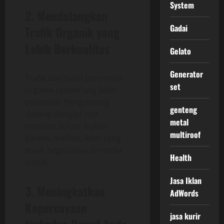
System
2. Mendatangkan
Gadai
Trafik Organik yang
Lebih Berkualitas
Gelato
Generator
Trafik dari hasil pencarian
set
organik cenderung lebih
potensial. Pengunjung
genteng
datang dengan niat
metal
mencari solusi, bukan
multiroof
karena melihat iklan yang
lewat begitu saja di media
Health
sosial.
Jasa Iklan
3. Meningkatkan
AdWords
Kepercayaan
jasa kurir
terhadap Brand Anda