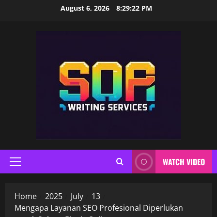
Skip
August 6, 2026
8:29:23 PM
to
content
WATCH VIDEO
Primary
Menu
Home
2025
July
13
Mengapa Layanan SEO Profesional Diperlukan