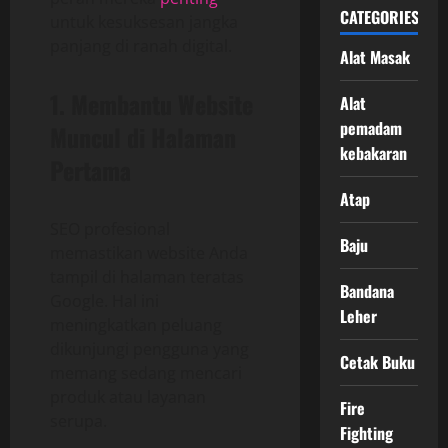
CATEGORIES
untuk kesuksesan jangka
panjang di ranah digital.
Alat Masak
1. Membantu Website
Alat
pemadam
Muncul di Halaman
kebakaran
Pertama
Atap
SEO profesional
Baju
memastikan website Anda
tampil di halaman teratas
Bandana
Google. Hal ini
Leher
meningkatkan peluang
dikunjungi pengguna yang
Cetak Buku
memang sedang mencari
produk atau layanan
Fire
serupa.
Fighting