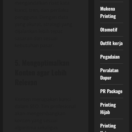
mengandalkan riset kata
Mukena
kunci, tren, dan perilaku
Printing
pengguna. Dengan data
yang akurat, strategi yang
Otomotif
dijalankan lebih tepat
sasaran dan sesuai
Outfit kerja
kebutuhan pasar.
Pegadaian
5. Mengoptimalkan
Peralatan
Konten agar Lebih
Dapur
Relevan
PR Package
Konten merupakan kunci
Printing
dalam SEO. Tim profesional
Hijab
akan mengembangkan
konten yang sesuai
Printing
algoritma sekaligus